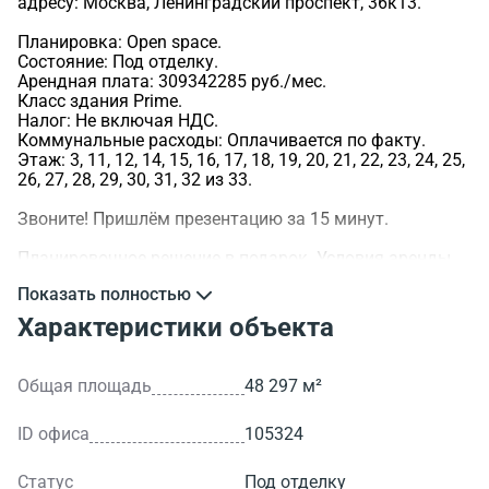
адресу: Москва, Ленинградский проспект, 36к13.
Планировка: Open space.
Состояние: Под отделку.
Арендная плата: 309342285 руб./мес.
Класс здания Prime.
Налог: Не включая НДС.
Коммунальные расходы: Оплачивается по факту.
Этаж: 3, 11, 12, 14, 15, 16, 17, 18, 19, 20, 21, 22, 23, 24, 25,
26, 27, 28, 29, 30, 31, 32 из 33.
Звоните! Пришлём презентацию за 15 минут.
Планировочное решение в подарок. Условия аренды
обсуждаемы.
Показать полностью
>ID объекта - 105324.
Характеристики объекта
Общая площадь
48 297 м²
ID офиса
105324
Статус
Под отделку