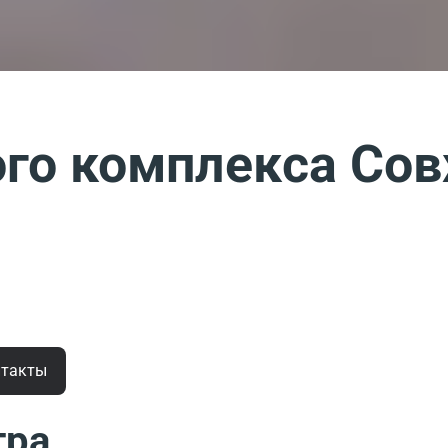
го комплекса Сов
нтакты
тра