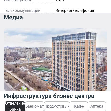
Год постройки
2021
Телекоммуникации
Интернет/телефония
Медиа
Инфраструктура бизнес центра
Отделение
Банкомат
Продуктовый
Кафе
Аптека
Банка