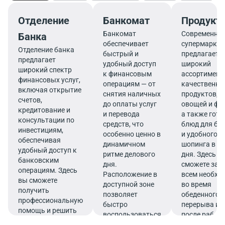
Отделение
Банкомат
Продукт
Банкомат
Современны
Банка
обеспечивает
супермаркет
Отделение банка
быстрый и
предлагает
предлагает
удобный доступ
широкий
широкий спектр
к финансовым
ассортимент
финансовых услуг,
операциям — от
качественны
включая открытие
снятия наличных
продуктов, 
счетов,
до оплаты услуг
овощей и фр
кредитование и
и перевода
а также гот
консультации по
средств, что
блюд для бы
инвестициям,
особенно ценно в
и удобного
обеспечивая
динамичном
шопинга в те
удобный доступ к
ритме делового
дня. Здесь в
банковским
дня.
сможете зап
операциям. Здесь
Расположение в
всем необх
вы сможете
доступной зоне
во время
получить
позволяет
обеденного
профессиональную
быстро
перерыва ил
помощь и решить
воспользоваться
после работ
все финансовые
услугами банка.