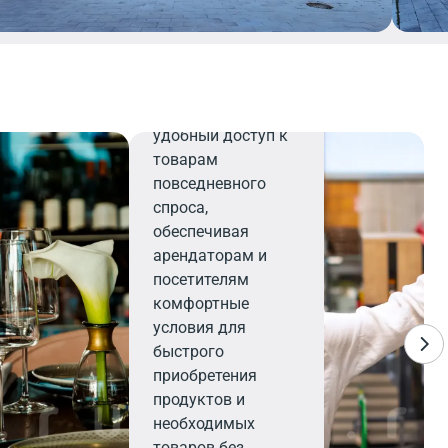
Минимаркет
Минимаркет
предлагает
удобный доступ к
товарам
повседневного
спроса,
обеспечивая
арендаторам и
посетителям
комфортные
условия для
быстрого
приобретения
продуктов и
необходимых
товаров без