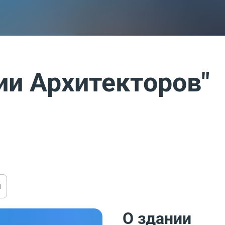
ии Архитекторов"
ы
О здании