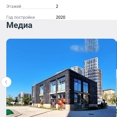
Этажей
2
Год постройки
2020
Медиа
Кафе
Уютное к
— это
идеально
место дл
легкого