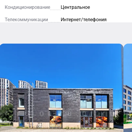
Кондиционирование
Центральное
Телекоммуникации
Интернет/телефония
Ресторан
афе
Благодаря
е
элегантному
я
интерьеру и
внимательному