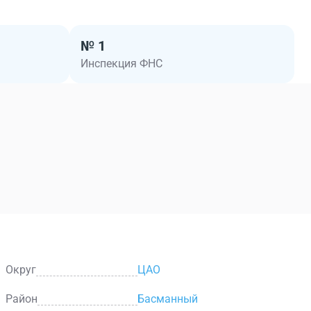
№ 1
Инспекция ФНС
Округ
ЦАО
Район
Басманный