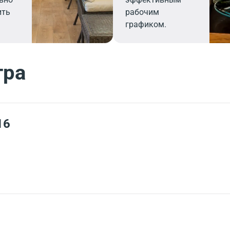
ить
рабочим
графиком.
тра
16