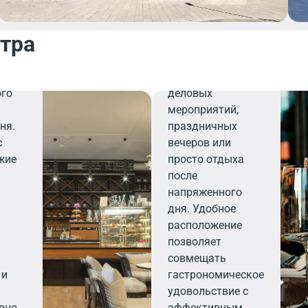
,
персоналу,
ресторан станет
нтра
или
вашим надежным
 на
выбором для
организации
ого
деловых
мероприятий,
ня.
праздничных
с
вечеров или
жие
просто отдыха
после
и
напряженного
дня. Удобное
расположение
позволяет
совмещать
 и
гастрономическое
удовольствие с
вно
эффективным