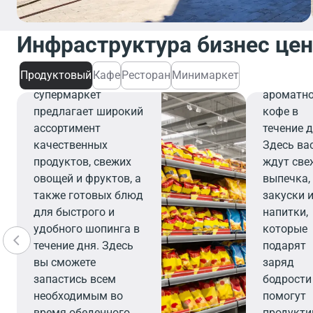
завтрака
деловой
Инфраструктура бизнес це
встречи 
Продуктовый
перерыва
Продуктовый
Кафе
Ресторан
Минимаркет
Современный
чашечку
супермаркет
ароматн
предлагает широкий
кофе в
ассортимент
течение д
качественных
Здесь ва
продуктов, свежих
ждут све
овощей и фруктов, а
выпечка,
также готовых блюд
закуски 
для быстрого и
напитки,
удобного шопинга в
которые
течение дня. Здесь
подарят
вы сможете
заряд
запастись всем
бодрости
необходимым во
помогут
время обеденного
продукти