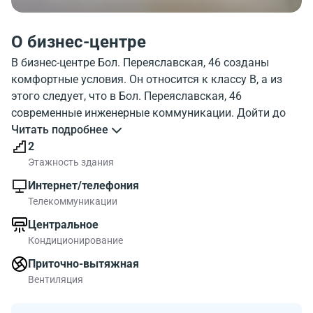
О бизнес-центре
В бизнес-центре Бол. Переяславская, 46 созданы
комфортные условия. Он относится к классу B, а из
этого следует, что в Бол. Переяславская, 46
современные инженерные коммуникации. Дойти до
бизнес-центра от метро Проспект Мира можно
Читать подробнее
достаточно быстро. Этажность здания - 4 этажа.
2
Можно воспользоваться парковкой. Посмотрите
Этажность здания
фотографию бизнес-центра Bol. Pereyaslavskaya 46. На
Интернет/телефония
карте столицы отображено месторасположение
Телекоммуникации
объекта. Бол. Переяславская, 46 находится в районе с
Центральное
современной инфраструктурой.
Кондиционирование
В бизнес-центре Бол. Переяславская, 46 рядом с метро
Приточно-вытяжная
Проспект Мира можно выбрать коммерческие
Вентиляция
площади для комфортной работы.