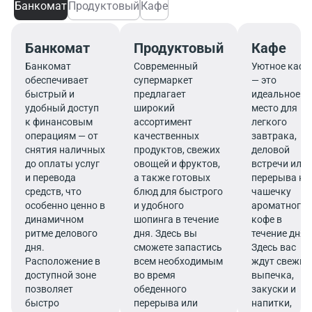
Банкомат
Продуктовый
Кафе
Банкомат
Продуктовый
Кафе
Банкомат
Современный
Уютное кафе
обеспечивает
супермаркет
— это
быстрый и
предлагает
идеальное
удобный доступ
широкий
место для
к финансовым
ассортимент
легкого
операциям — от
качественных
завтрака,
снятия наличных
продуктов, свежих
деловой
до оплаты услуг
овощей и фруктов,
встречи или
и перевода
а также готовых
перерыва на
средств, что
блюд для быстрого
чашечку
особенно ценно в
и удобного
ароматного
динамичном
шопинга в течение
кофе в
ритме делового
дня. Здесь вы
течение дня.
дня.
сможете запастись
Здесь вас
Расположение в
всем необходимым
ждут свежие
доступной зоне
во время
выпечка,
позволяет
обеденного
закуски и
быстро
перерыва или
напитки,