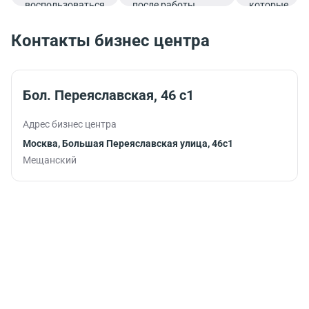
воспользоваться
после работы.
которые
услугами банка.
подарят
заряд
Контакты бизнес центра
бодрости и
помогут
продуктивно
продолжить
Бол. Переяславская, 46 с1
работу.
Адрес бизнес центра
Москва, Большая Переяславская улица, 46с1
Мещанский