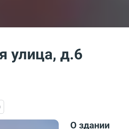
 улица, д.6
ы
О здании