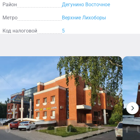
Район
Дегунино Восточное
Метро
Верхние Лихоборы
Код налоговой
5