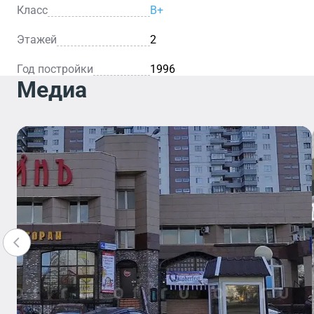
Класс
B+
Этажей
2
Год постройки
1996
Медиа