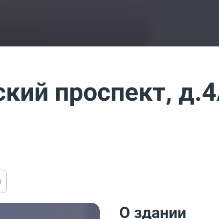
кий проспект, д.
ы
О здании