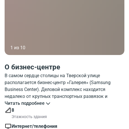
1 из 10
О бизнес-центре
В самом сердце столицы на Тверской улице
располагается бизнес-центр «Галерея» (Samsung
Business Center). Деловой комплекс находится
недалеко от крупных транспортных развязок и
станций метро. Расстояние до Садового кольца
Читать подробнее
составляет 2 километра, до Третьего транспортного
8
кольца – 6 километров, до Московской кольцевой
Этажность здания
автодороги – 15 километров. При отсутствии
Интернет/телефония