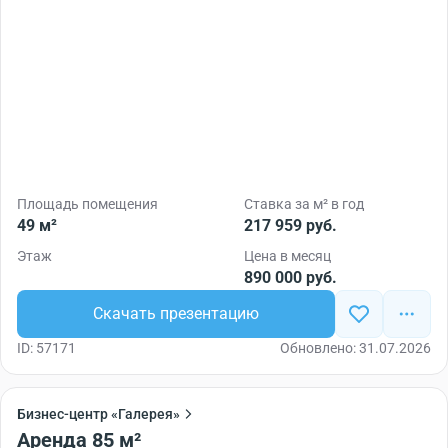
выбором заведений общественного питания в пешей
доступности от офисного комплекса. Бизнес-центр
«Галерея» – отличный выбор для крупных
арендаторов. Офисы, расположенные в этом деловом
комплексе, добавят любой компании
привлекательности и подчеркнут её высокое
положение на рынке.
Площадь помещения
Ставка за м² в год
49 м²
217 959 руб.
Этаж
Цена в месяц
890 000 руб.
Скачать презентацию
ID: 57171
Обновлено: 31.07.2026
Бизнес-центр «Галерея»
Аренда 85 м²