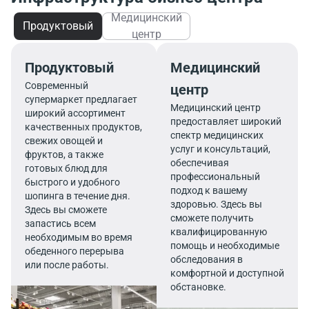
Медицинский
Продуктовый
центр
Продуктовый
Медицинский
Современный
центр
супермаркет предлагает
Медицинский центр
широкий ассортимент
предоставляет широкий
качественных продуктов,
спектр медицинских
свежих овощей и
услуг и консультаций,
фруктов, а также
обеспечивая
готовых блюд для
профессиональный
быстрого и удобного
подход к вашему
шопинга в течение дня.
здоровью. Здесь вы
Здесь вы сможете
сможете получить
запастись всем
квалифицированную
необходимым во время
помощь и необходимые
обеденного перерыва
обследования в
или после работы.
комфортной и доступной
обстановке.