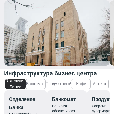
Инфраструктура бизнес центра
Отделение
Банкомат
Продуктовый
Кафе
Аптека
Банка
Отделение
Банкомат
Продукт
Банкомат
Современны
Банка
обеспечивает
супермаркет
Отделение банка