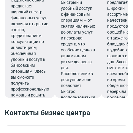
быстрый и
предлагает
предлагает
удобный доступ
широкий
широкий спектр
к финансовым
ассортимент
финансовых услуг,
операциям — от
качественны
включая открытие
снятия наличных
продуктов, 
счетов,
до оплаты услуг
овощей и фр
кредитование и
и перевода
а также гот
консультации по
средств, что
блюд для бы
инвестициям,
особенно ценно в
и удобного
обеспечивая
динамичном
шопинга в те
удобный доступ к
ритме делового
дня. Здесь в
банковским
дня.
сможете зап
операциям. Здесь
Расположение в
всем необх
вы сможете
доступной зоне
во время
получить
позволяет
обеденного
профессиональную
быстро
перерыва ил
помощь и решить
воспользоваться
после работ
все финансовые
услугами банка.
вопросы в
Контакты бизнес центра
комфортной
обстановке.