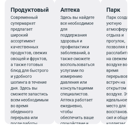
Продуктовый
Аптека
Парк
Современный
Здесь вы найдете
Парк создае
супермаркет
все необходимое
уютную
предлагает
для
атмосферу д
широкий
поддержания
отдыха и
ассортимент
здоровья и
прогулок,
качественных
профилактики
позволяя ва
продуктов, свежих
заболеваний, а
расслабитьс
овощей и фруктов,
также сможете
на свежем
а также готовых
воспользоваться
воздухе во
блюд для быстрого
услугами по
время
и удобного
измерению
перерывов и
шопинга в течение
давления или
встреч на
дня. Здесь вы
консультациями
открытом
сможете запастись
специалистов.
воздухе. Это
всем необходимым
Аптека работает
идеальное
во время
ежедневно,
место для
обеденного
чтобы
восстановле
перерыва или
обеспечить ваше
сил и общени
после работы.
спокойствие и
коллегами в
комфорт прямо в
зеленом