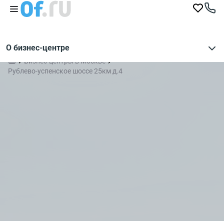
О бизнес-центре
Бизнес-центры в Москве
Рублево-успенское шоссе 25км д.4