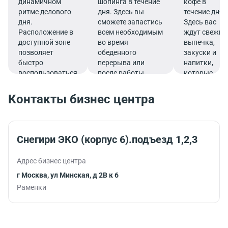
динамичном
шопинга в течение
кофе в
ритме делового
дня. Здесь вы
течение дня.
дня.
сможете запастись
Здесь вас
Расположение в
всем необходимым
ждут свежие
доступной зоне
во время
выпечка,
позволяет
обеденного
закуски и
быстро
перерыва или
напитки,
воспользоваться
после работы.
которые
услугами банка.
подарят
заряд
Контакты бизнес центра
бодрости и
помогут
продуктивно
продолжить
Снегири ЭКО (корпус 6).подъезд 1,2,3
работу.
Адрес бизнес центра
г Москва, ул Минская, д 2В к 6
Раменки