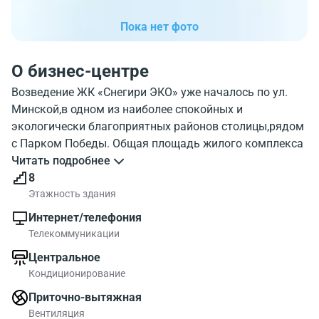
Пока нет фото
О бизнес-центре
​Возведение ЖК «Снегири ЭКО» уже началось по ул.
Минской,в одном из наиболее спокойных и
экологически благоприятных районов столицы,рядом
с Парком Победы. Общая площадь жилого комплекса
составит 5 гектаров,парковая зона с искусственными
Читать подробнее
прудами, окружающая здания, уже занимает 3
8
гектара.
Этажность здания
ЖК «Снегири ЭКО» - это целых 26 корпусов. Пока они
Интернет/телефония
находятся в стадии строительства, сдача ЖК
Телекоммуникации
запланирована на начало 2015 года.Но уже сейчас
Центральное
площади комплекса можно приобрести либо взять в
Кондиционирование
аренду. Все строения комплекса кирпичные, высота их
составляет от пяти до десяти этажей.Здания
Приточно-вытяжная
расположены достаточно компактно, в форме
Вентиляция