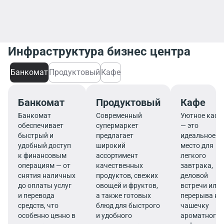
Инфраструктура бизнес центра
Банкомат
Продуктовый
Кафе
Банкомат
Продуктовый
Кафе
Банкомат
Современный
Уютное кафе
обеспечивает
супермаркет
— это
быстрый и
предлагает
идеальное
удобный доступ
широкий
место для
к финансовым
ассортимент
легкого
операциям — от
качественных
завтрака,
снятия наличных
продуктов, свежих
деловой
до оплаты услуг
овощей и фруктов,
встречи или
и перевода
а также готовых
перерыва на
средств, что
блюд для быстрого
чашечку
особенно ценно в
и удобного
ароматного