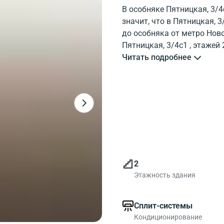
В особняке Пятницкая, 3/4
значит, что в Пятницкая,
до особняка от метро Нов
Пятницкая, 3/4c1 , этажей
здания. Окружение особняк
Читать подробнее
Рядом с бизнес-центром е
Если Вы ищите офисное п
к БЦ Пятницкая, 3/4c1.
2
Этажность здания
Сплит-системы
Кондиционирование