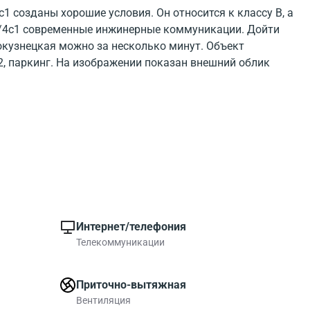
c1 созданы хорошие условия. Он относится к классу B, а
 3/4c1 современные инжинерные коммуникации. Дойти
окузнецкая можно за несколько минут. Объект
 2, паркинг. На изображении показан внешний облик
а Pyatnitskaya 3/4b1 можно посмотреть на карте.
сть много объектов инфраструктуры
омещение рядом с метро Новокузнецкая присмотритесь
Интернет/телефония
Телекоммуникации
Приточно-вытяжная
Вентиляция