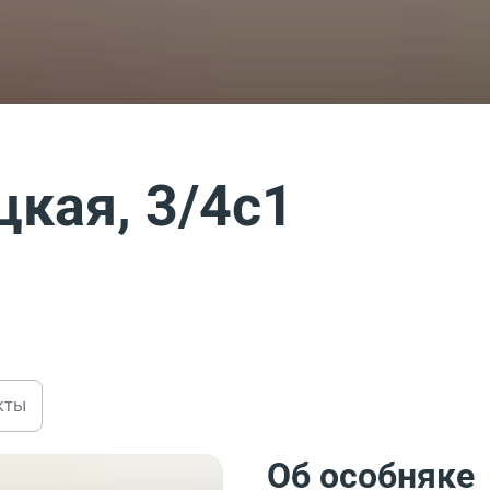
кая, 3/4c1
кты
Об особняке