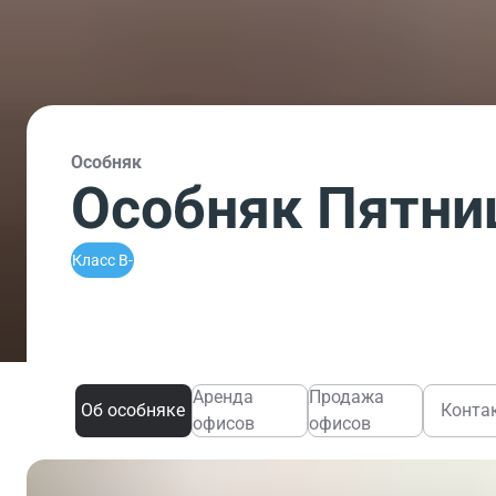
Особняк
Особняк Пятниц
Класс B-
Аренда
Продажа
Об особняке
Конта
офисов
офисов