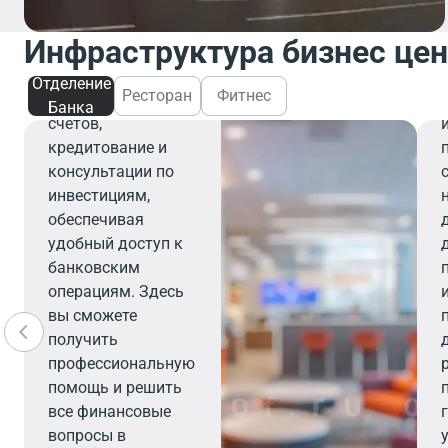
Отделение банка
предлагает
Инфраструктура бизнес це
широкий спектр
финансовых услуг,
Отделение
Ресторан
Фитнес
включая открытие
Банка
счетов,
кредитование и
консультации по
инвестициям,
обеспечивая
удобный доступ к
банковским
операциям. Здесь
вы сможете
получить
профессиональную
помощь и решить
все финансовые
вопросы в