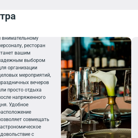
нтра
Ресторан
Благодаря
элегантному интерьеру
и внимательному
персоналу, ресторан
станет вашим
надежным выбором
для организации
деловых мероприятий,
праздничных вечеров
или просто отдыха
после напряженного
дня. Удобное
расположение
позволяет совмещать
гастрономическое
удовольствие с