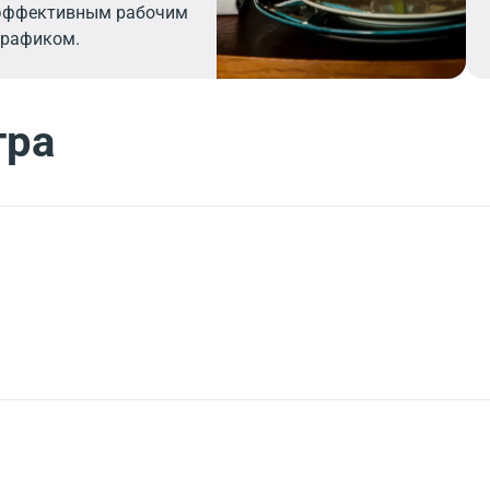
эффективным рабочим
графиком.
тра