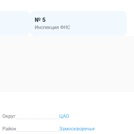
№ 5
Инспекция ФНС
Округ
ЦАО
Район
Замоскворечье