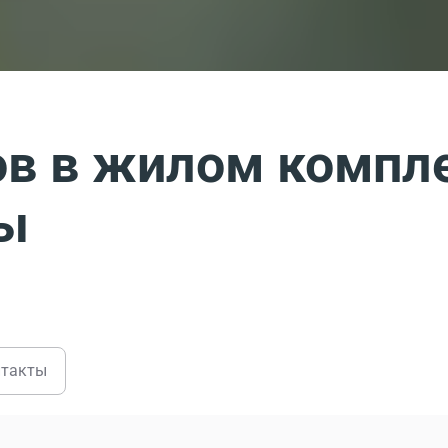
в в жилом компл
ы
нтакты