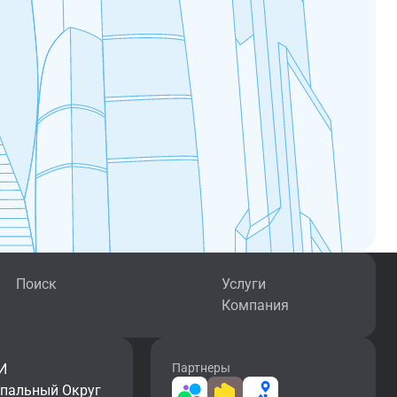
Поиск
Услуги
Компания
И
Партнеры
ипальный Округ