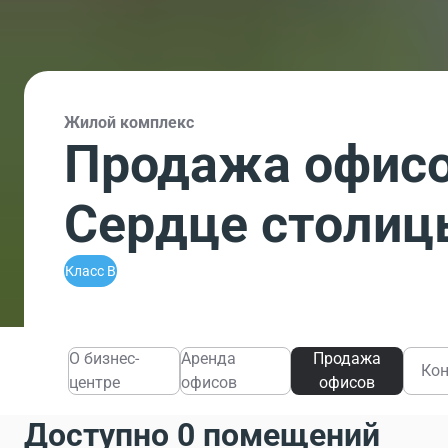
Жилой комплекс
Продажа офисо
Сердце столиц
Класс B
О бизнес-
Аренда
Продажа
Ко
центре
офисов
офисов
Доступно 0 помещений