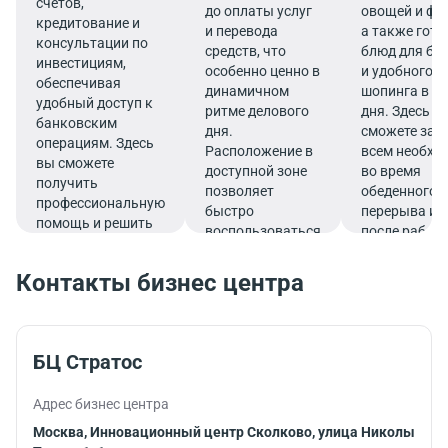
счетов,
до оплаты услуг
овощей и фр
кредитование и
и перевода
а также гот
консультации по
средств, что
блюд для бы
инвестициям,
особенно ценно в
и удобного
обеспечивая
динамичном
шопинга в те
удобный доступ к
ритме делового
дня. Здесь в
банковским
дня.
сможете зап
операциям. Здесь
Расположение в
всем необх
вы сможете
доступной зоне
во время
получить
позволяет
обеденного
профессиональную
быстро
перерыва ил
помощь и решить
воспользоваться
после работ
все финансовые
услугами банка.
вопросы в
Контакты бизнес центра
комфортной
обстановке.
БЦ Стратос
Адрес бизнес центра
Москва, Инновационный центр Сколково, улица Николы