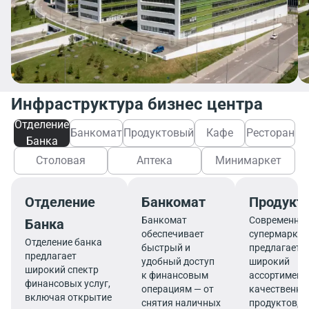
Инфраструктура бизнес центра
Отделение
Банкомат
Продуктовый
Кафе
Ресторан
Банка
Столовая
Аптека
Минимаркет
Отделение
Банкомат
Продукт
Банкомат
Современны
Банка
обеспечивает
супермаркет
Отделение банка
быстрый и
предлагает
предлагает
удобный доступ
широкий
широкий спектр
к финансовым
ассортимент
финансовых услуг,
операциям — от
качественны
включая открытие
снятия наличных
продуктов, 