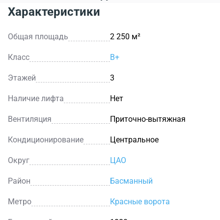
красоты, аптек, медицинских центров и нотариальных
Характеристики
контор.
Бизнес-центр, расположившийся на Покровке, может
Общая площадь
2 250 м²
похвастаться отличной транспортной доступностью,
развитой инфраструктурой прилегающего района, а
Класс
B+
также комфортом своих помещений и приемлемыми
арендными ставками.
Этажей
3
Наличие лифта
Нет
Вентиляция
Приточно-вытяжная
Кондиционирование
Центральное
Округ
ЦАО
Район
Басманный
Метро
Красные ворота