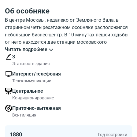
Об особняке
В центре Москвы, недалеко от Земляного Вала, в
старинном четырехэтажном особняке расположился
небольшой бизнес-центр. В 10 минутах пешей ходьбы
от него находятся две станции московского
метрополитена: Курская (кольцевая ветка) и Красные
Читать подробнее
Ворота (красная ветка).
3
Здание бизнес-центра относится к памятникам
Этажность здания
архитектуры, оно было построено в 1880 году. В 1997
Интернет/телефония
году оно подверглось частичной реконструкции, а в
Телекоммуникации
2007-2009 годах здесь был проведен капитальный
Центральное
ремонт. Нежно-желтый трехэтажный особняк бизнес-
Кондиционирование
центра отнесен к строениям коммерческой
недвижимости класса «В+». После ремонта здание
Приточно-вытяжная
получило усиленные деревянные перекрытия и
Вентиляция
металлическую кровлю.
Строение оборудовано системой приточно-вытяжной
1880
Год постройки