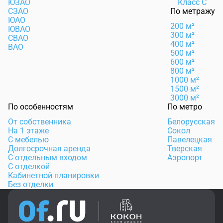
ЮЗАО
Класс C
СЗАО
По метражу
ЮАО
200 м²
ЮВАО
300 м²
СВАО
400 м²
ВАО
500 м²
600 м²
800 м²
1000 м²
1500 м²
3000 м²
По особенностям
По метро
От собственника
Белорусская
На 1 этаже
Сокол
С мебелью
Павелецкая
Долгосрочная аренда
Тверская
С отдельным входом
Аэропорт
С отделкой
Кабинетной планировки
Без отделки