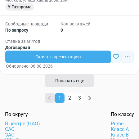
Москва, улица Удальцова, 26к1
У Газпрома
Свободные площади
Кол-во этажей
По запросу
0
Ставка за м²/год
Договорная
Скачать презентацию
Обновлено: 06.08.2026
Показать еще
1
2
3
По округу
По классу
В центре (ЦАО)
Prime
САО
Класс А
ЗАО
Класс B