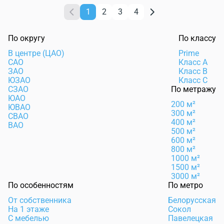
1
2
3
4
По округу
По классу
В центре (ЦАО)
Prime
САО
Класс А
ЗАО
Класс B
ЮЗАО
Класс C
СЗАО
По метражу
ЮАО
200 м²
ЮВАО
300 м²
СВАО
400 м²
ВАО
500 м²
600 м²
800 м²
1000 м²
1500 м²
3000 м²
По особенностям
По метро
От собственника
Белорусская
На 1 этаже
Сокол
С мебелью
Павелецкая