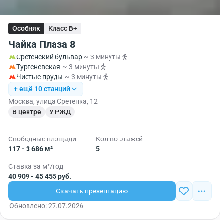
Особняк
Класс B+
Чайка Плаза 8
Сретенский бульвар
~ 3 минуты
Тургеневская
~ 3 минуты
Чистые пруды
~ 3 минуты
+ ещё 10 станций
Москва, улица Сретенка, 12
В центре
У РЖД
Свободные площади
Кол-во этажей
117 - 3 686 м²
5
Ставка за м²/год
40 909 - 45 455 руб.
Скачать презентацию
Обновлено: 27.07.2026