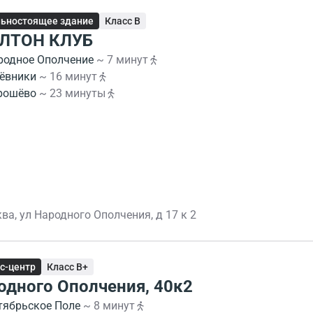
ьностоящее здание
Класс B
ЛТОН КЛУБ
родное Ополчение
~ 7 минут
ёвники
~ 16 минут
рошёво
~ 23 минуты
ва, ул Народного Ополчения, д 17 к 2
с-центр
Класс B+
одного Ополчения, 40к2
тябрьское Поле
~ 8 минут