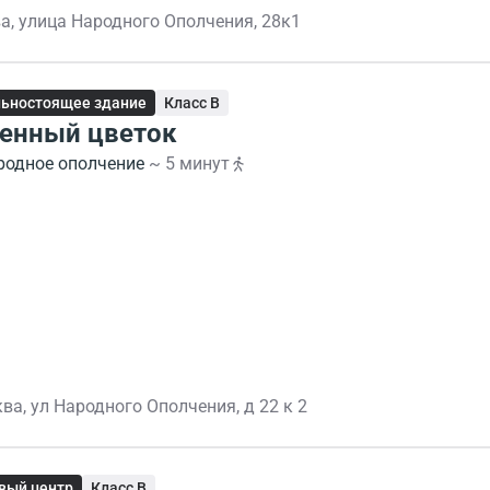
а, улица Народного Ополчения, 28к1
ьностоящее здание
Класс B
енный цветок
родное ополчение
~ 5 минут
ва, ул Народного Ополчения, д 22 к 2
вый центр
Класс B