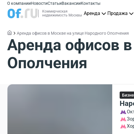
О компании
Новости
Статьи
Вакансии
Контакты
Коммерческая
Аренда
Продажа
недвижимость Москвы
Аренда офисов в Москве на улице Народного Ополчения
Аренда офисов в
Ополчения
Бизне
Нар
Ок
Зо
Хо