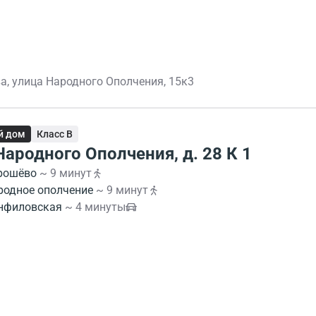
а, улица Народного Ополчения, 15к3
й дом
Класс B
Народного Ополчения, д. 28 К 1
рошёво
~ 9 минут
родное ополчение
~ 9 минут
нфиловская
~ 4 минуты