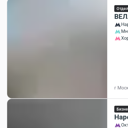
Отдел
ВЕЛ
На
Мн
Хо
г Моск
Бизне
Нар
Ок