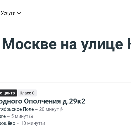
Услуги
 Москве на улице
с-центр
Класс C
одного Ополчения д.29к2
тябрьское Поле
~ 20 минут
рге
~ 5 минут
рошёво
~ 10 минут