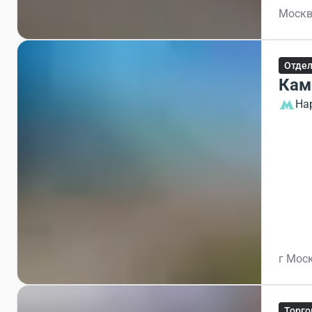
Москв
Отдел
Кам
На
г Моск
Торго