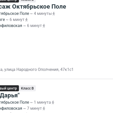
сaж Октябpьcкоe Полe
тябрьское Поле
~ 4 минуты
рге
~ 6 минут
нфиловская
~ 6 минут
а, улица Народного Ополчения, 47к1с1
вый центр
Класс B
"Дарья"
тябрьское Поле
~ 1 минута
нфиловская
~ 7 минут