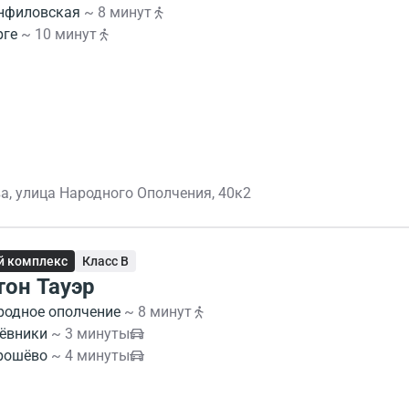
нфиловская
~ 8 минут
рге
~ 10 минут
а, улица Народного Ополчения, 40к2
й комплекс
Класс B
тон Тауэр
родное ополчение
~ 8 минут
ёвники
~ 3 минуты
рошёво
~ 4 минуты