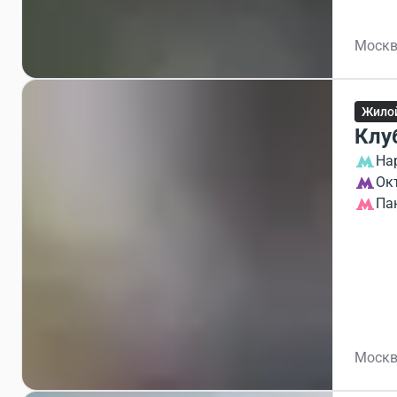
Москв
Жило
Клу
На
Ок
Па
Москв