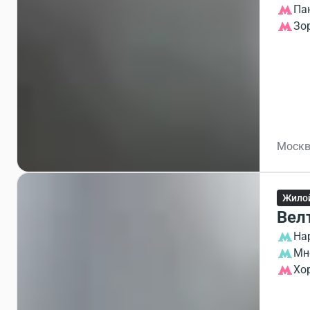
Па
Зо
Москв
Жило
Вел
На
Мн
Хо