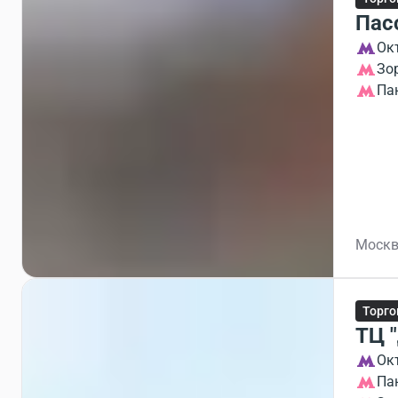
Паc
Ок
Зо
Па
Москв
Торго
ТЦ 
Ок
Па