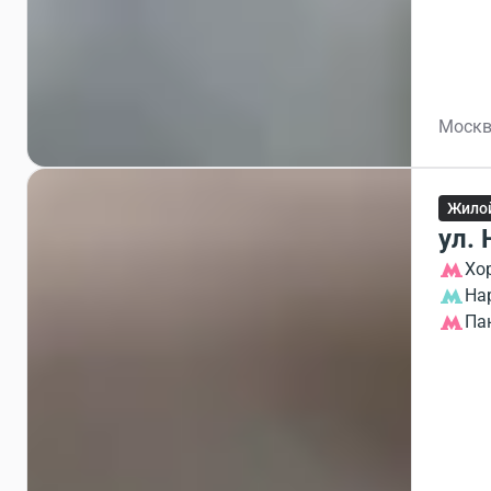
Москв
Жило
ул. 
Хо
На
Па