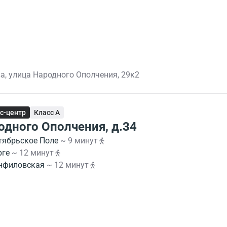
а, улица Народного Ополчения, 29к2
с-центр
Класс A
одного Ополчения, д.34
тябрьское Поле
~ 9 минут
рге
~ 12 минут
нфиловская
~ 12 минут