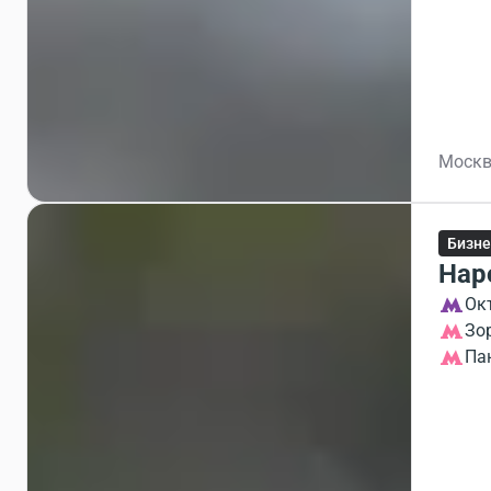
Москв
Бизне
Нар
Ок
Зо
Па