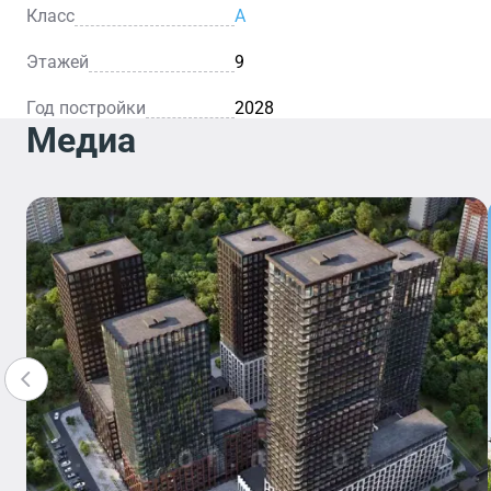
Класс
A
Этажей
9
Год постройки
2028
Медиа