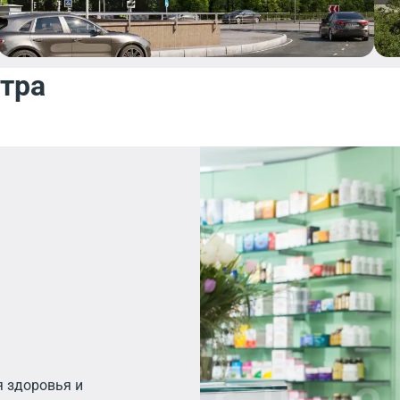
нтра
я здоровья и