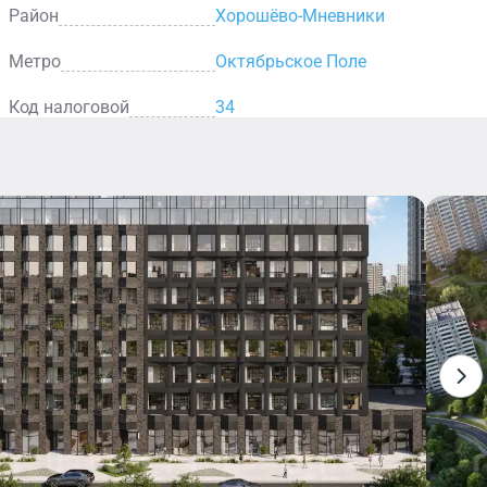
Район
Хорошёво-Мневники
Метро
Октябрьское Поле
Код налоговой
34