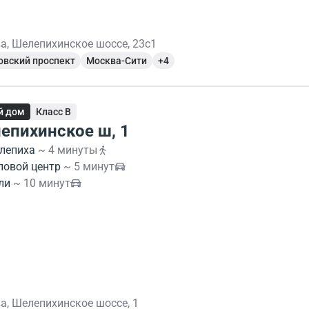
а, Шелепихинское шоссе, 23с1
овский проспект
Москва-Сити
+4
й дом
Класс B
епихинское ш, 1
лепиха
~ 4 минуты
ловой центр
~ 5 минут
ли
~ 10 минут
а, Шелепихинское шоссе, 1