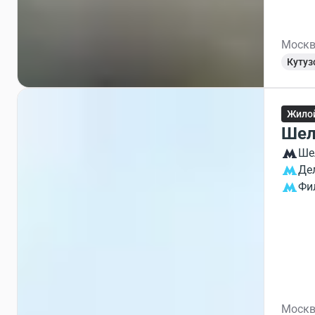
Москв
Кутуз
Жило
Шел
Ше
Де
Фи
Москв