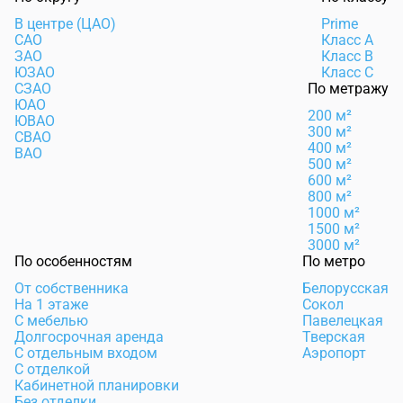
В центре (ЦАО)
Prime
САО
Класс А
ЗАО
Класс B
ЮЗАО
Класс C
СЗАО
По метражу
ЮАО
200 м²
ЮВАО
300 м²
СВАО
400 м²
ВАО
500 м²
600 м²
800 м²
1000 м²
1500 м²
3000 м²
По особенностям
По метро
От собственника
Белорусская
На 1 этаже
Сокол
С мебелью
Павелецкая
Долгосрочная аренда
Тверская
С отдельным входом
Аэропорт
С отделкой
Кабинетной планировки
Без отделки