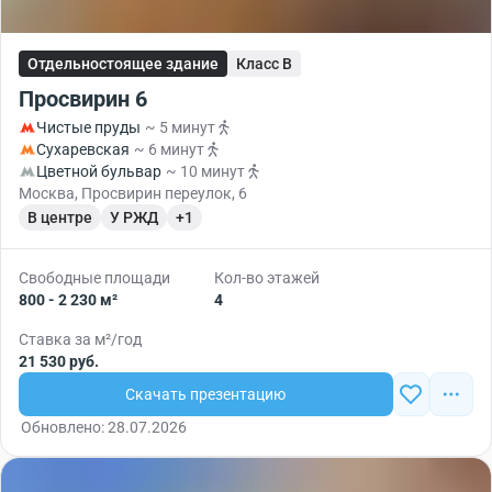
Отдельностоящее здание
Класс B
Просвирин 6
Чистые пруды
~ 5 минут
Сухаревская
~ 6 минут
Цветной бульвар
~ 10 минут
Москва, Просвирин переулок, 6
В центре
У РЖД
+1
Свободные площади
Кол-во этажей
800 - 2 230 м²
4
Ставка за м²/год
21 530 руб.
Скачать презентацию
Обновлено: 28.07.2026