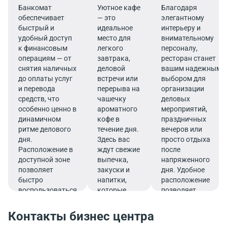
Банкомат
Уютное кафе
Благодаря
обеспечивает
— это
элегантному
быстрый и
идеальное
интерьеру и
удобный доступ
место для
внимательному
к финансовым
легкого
персоналу,
операциям — от
завтрака,
ресторан станет
снятия наличных
деловой
вашим надежным
до оплаты услуг
встречи или
выбором для
и перевода
перерыва на
организации
средств, что
чашечку
деловых
особенно ценно в
ароматного
мероприятий,
динамичном
кофе в
праздничных
ритме делового
течение дня.
вечеров или
дня.
Здесь вас
просто отдыха
Расположение в
ждут свежие
после
доступной зоне
выпечка,
напряженного
позволяет
закуски и
дня. Удобное
быстро
напитки,
расположение
воспользоваться
которые
позволяет
услугами банка.
подарят
совмещать
заряд
гастрономическое
Контакты бизнес центра
бодрости и
удовольствие с