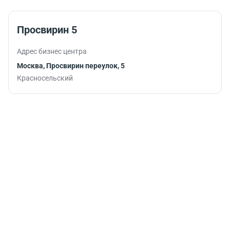
помогут
эффективным
продуктивно
рабочим
продолжить
графиком.
Просвирин 5
работу.
Адрес бизнес центра
Москва, Просвирин переулок, 5
Красносельский