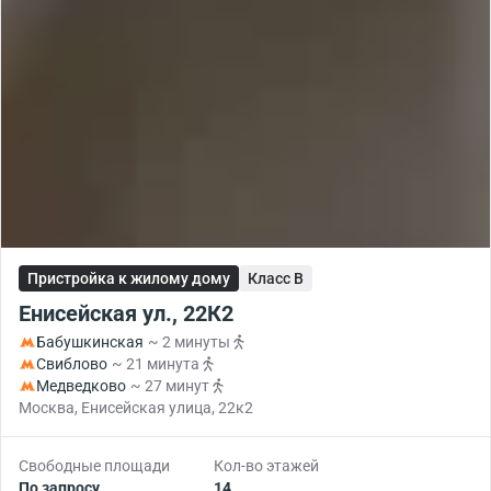
Пристройка к жилому дому
Класс B
Енисейская ул., 22К2
Бабушкинская
~ 2 минуты
Свиблово
~ 21 минута
Медведково
~ 27 минут
Москва, Енисейская улица, 22к2
Свободные площади
Кол-во этажей
По запросу
14