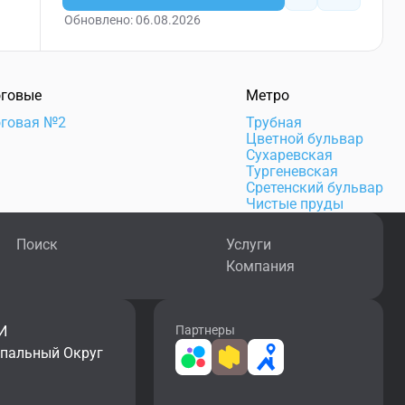
Обновлено: 06.08.2026
говые
Метро
говая №2
Трубная
Цветной бульвар
Сухаревская
Тургеневская
Сретенский бульвар
Чистые пруды
Поиск
Услуги
Компания
И
Партнеры
ипальный Округ