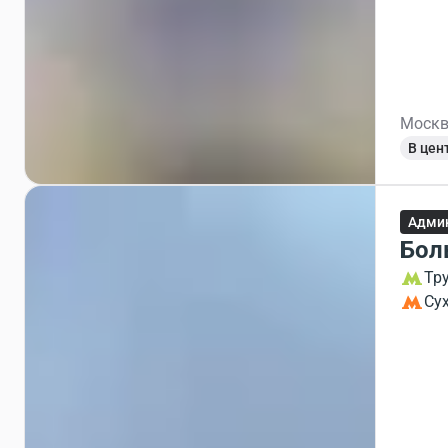
Москв
В цен
Админ
Бол
Тр
Су