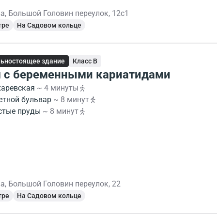
а, Большой Головин переулок, 12с1
тре
На Садовом кольце
ьностоящее здание
Класс B
 с беременными кариатидами
харевская
~ 4 минуты
етной бульвар
~ 8 минут
стые пруды
~ 8 минут
а, Большой Головин переулок, 22
тре
На Садовом кольце