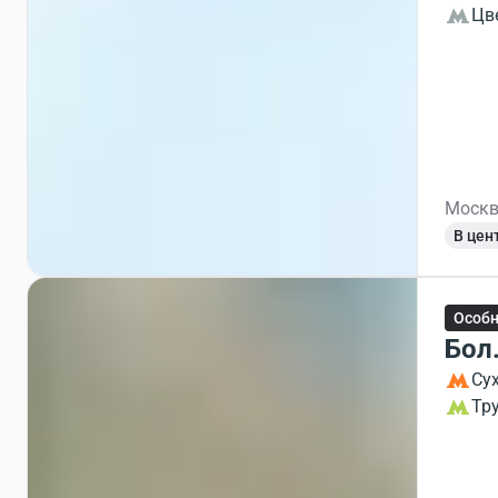
Цв
Москв
В цен
Особ
Бол.
Су
Тр