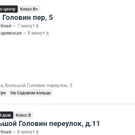
с-центр
Класс B+
 Головин пер, 5
убная
~ 7 минут
харевская
~ 8 минут
а, Большой Головин переулок, 5
тре
На Садовом кольце
й дом
Класс B
ьшой Головин переулок, д.11
убная
~ 8 минут