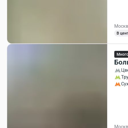
Москв
В цен
Мног
Бол
Цв
Тр
Су
Москв