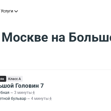
Услуги
 Москве на Больш
няк
Класс A
ьшой Головин 7
убная
~ 3 минуты
етной бульвар
~ 4 минуты