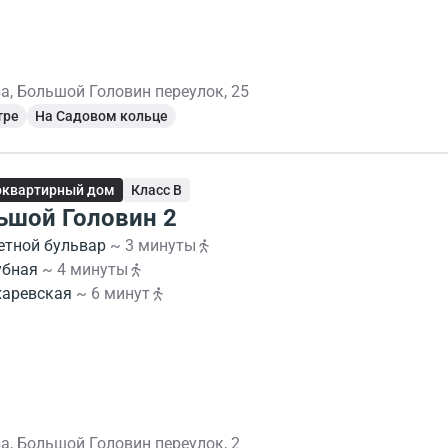
а, Большой Головин переулок, 25
тре
На Садовом кольце
оквартирный дом
Класс B
ьшой Головин 2
етной бульвар
~ 3 минуты
убная
~ 4 минуты
харевская
~ 6 минут
а, Большой Головин переулок, 2