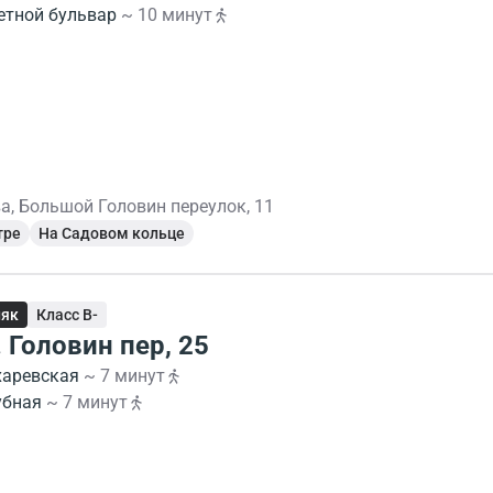
етной бульвар
~ 10 минут
а, Большой Головин переулок, 11
тре
На Садовом кольце
няк
Класс B-
 Головин пер, 25
харевская
~ 7 минут
убная
~ 7 минут