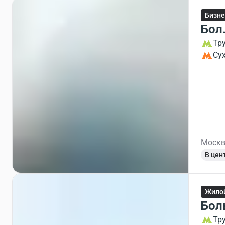
Бизне
Бол.
Тр
Су
Москв
В цен
Жило
Бол
Тр