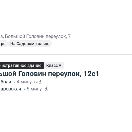
а, Большой Головин переулок, 7
тре
На Садовом кольце
истративное здание
Класс A
ьшой Головин переулок, 12с1
убная
~ 4 минуты
харевская
~ 5 минут