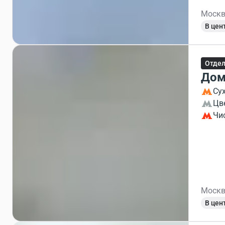
Москв
В цен
Отдел
Дом
Су
Цв
Чи
Москв
В цен