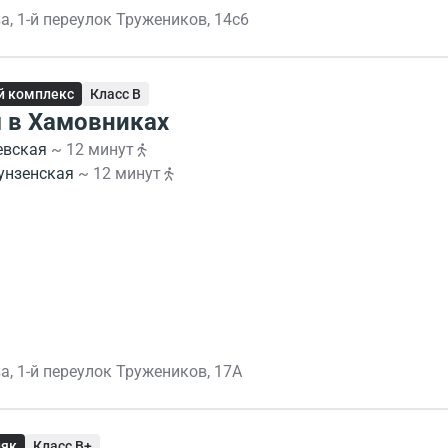
а, 1-й переулок Тружеников, 14с6
й комплекс
Класс B
 в Хамовниках
евская
~ 12 минут
унзенская
~ 12 минут
а, 1-й переулок Тружеников, 17А
няк
Класс B+