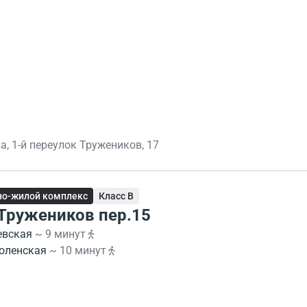
, 1-й переулок Тружеников, 17
о-жилой комплекс
Класс B
 Тружеников пер.15
евская
~ 9 минут
оленская
~ 10 минут