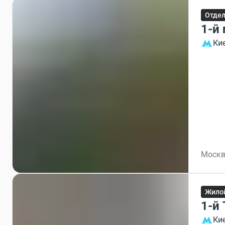
Отдел
1-й
Ки
Москв
Жило
1-й
Ки