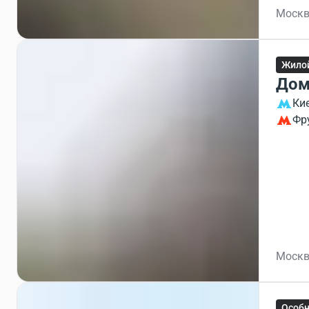
Москв
Жило
Дом
Ки
Фр
Москв
Особ