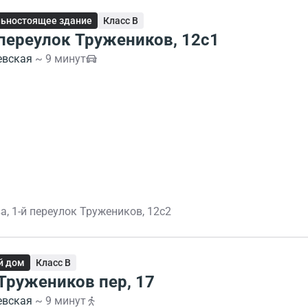
ьностоящее здание
Класс B
 переулок Тружеников, 12с1
евская
~ 9 минут
а, 1-й переулок Тружеников, 12с2
й дом
Класс B
 Тружеников пер, 17
евская
~ 9 минут