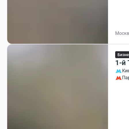
Москва
Бизне
1-й
Ки
Па