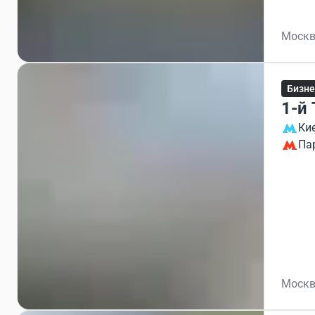
Москв
Бизне
1-й
Ки
Па
Москв