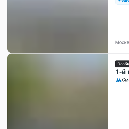
+ ещё
Москв
Особ
1-й
См