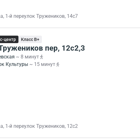
а, 1-й переулок Тружеников, 14с7
с-центр
Класс B+
 Тружеников пер, 12с2,3
евская
~ 8 минут
рк Культуры
~ 15 минут
а, 1-й переулок Тружеников, 12с2