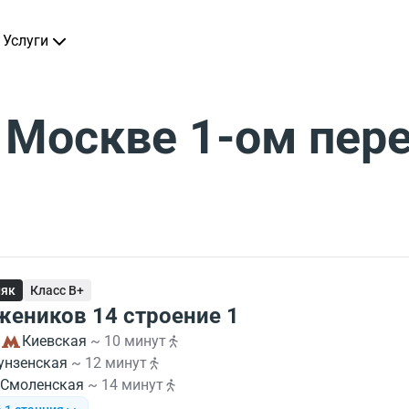
Услуги
 Москве 1-ом пер
няк
Класс B+
жеников 14 строение 1
Киевская
~ 10 минут
унзенская
~ 12 минут
Смоленская
~ 14 минут