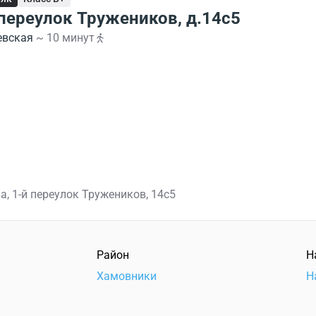
 переулок Тружеников, д.14с5
евская
~ 10 минут
а, 1-й переулок Тружеников, 14с5
Район
Н
Хамовники
Н