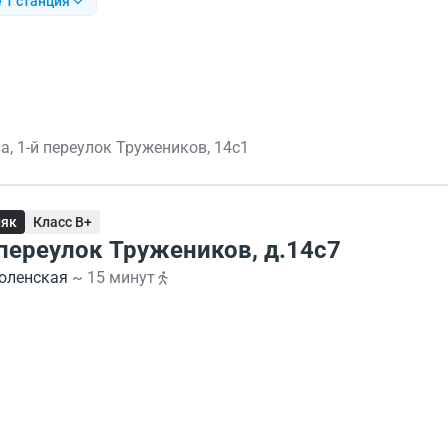
 1 станция
а, 1-й переулок Тружеников, 14с1
няк
Класс B+
 переулок Тружеников, д.14с7
оленская
~ 15 минут