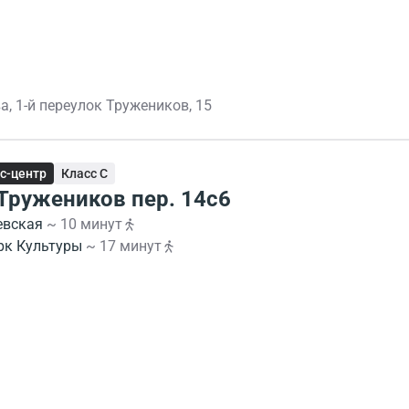
, 1-й переулок Тружеников, 15
с-центр
Класс C
 Тружеников пер. 14с6
евская
~ 10 минут
рк Культуры
~ 17 минут