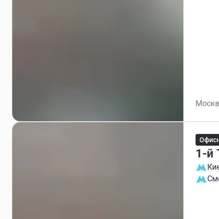
Москва
Офисн
1-й
Ки
См