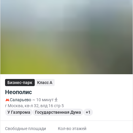
Бизнес-парк
Класс A
Неополис
Саларьево
~ 10 минут
г Москва, кв-л 32, влд 16 стр 5
У Газпрома
Государственная Дума
+1
Свободные площади
Кол-во этажей