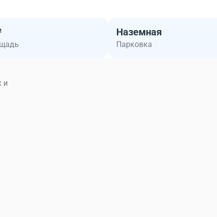
²
Наземная
ощадь
Парковка
 и