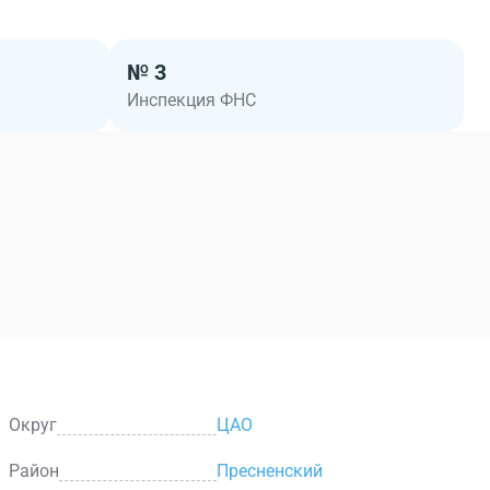
№ 3
Инспекция ФНС
Округ
ЦАО
Район
Пресненский