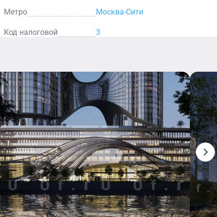
Метро
Москва-Сити
Код налоговой
3
Столовая
В столовой
представлен
широкий
выбор горячих
блюд, салатов,
закусок и