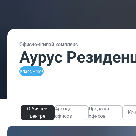
Офисно-жилой комплекс
Аурус Резиден
Класс Prime
О бизнес-
Аренда
Продажа
Ко
центре
офисов
офисов