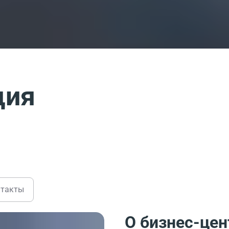
ция
нтакты
О бизнес-цен