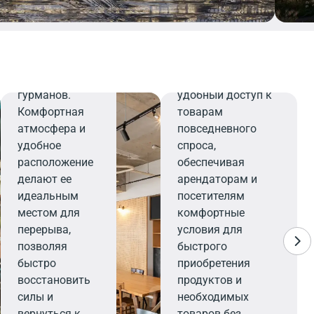
напитков,
которые
Минимаркет
порадуют
даже самых
Минимаркет
взыскательных
предлагает
гурманов.
удобный доступ к
Комфортная
товарам
атмосфера и
повседневного
удобное
спроса,
расположение
обеспечивая
делают ее
арендаторам и
идеальным
посетителям
местом для
комфортные
перерыва,
условия для
позволяя
быстрого
быстро
приобретения
восстановить
продуктов и
силы и
необходимых
вернуться к
товаров без