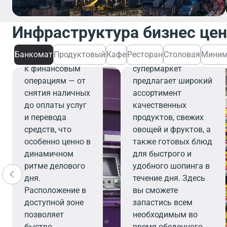
Банкомат
Банкомат
Инфраструктура бизнес це
обеспечивает
Продуктовый
быстрый и
Банкомат
Продуктовый
Кафе
Ресторан
Столовая
Миним
удобный доступ
Современный
к финансовым
супермаркет
операциям — от
предлагает широкий
снятия наличных
ассортимент
до оплаты услуг
качественных
и перевода
продуктов, свежих
средств, что
овощей и фруктов, а
особенно ценно в
также готовых блюд
динамичном
для быстрого и
ритме делового
удобного шопинга в
дня.
течение дня. Здесь
Расположение в
вы сможете
доступной зоне
запастись всем
позволяет
необходимым во
быстро
время обеденного