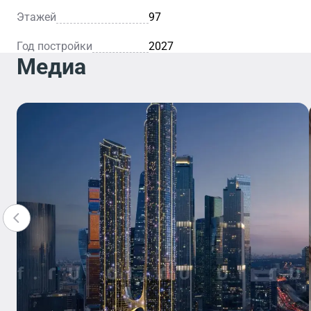
Этажей
97
Год постройки
2027
Медиа