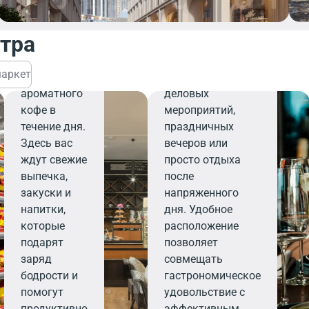
завтрака,
персоналу,
деловой
ресторан станет
нтра
встречи или
вашим надежным
перерыва на
выбором для
аркет
чашечку
организации
ароматного
деловых
кофе в
мероприятий,
течение дня.
праздничных
Здесь вас
вечеров или
ждут свежие
просто отдыха
выпечка,
после
закуски и
напряженного
напитки,
дня. Удобное
которые
расположение
подарят
позволяет
заряд
совмещать
бодрости и
гастрономическое
помогут
удовольствие с
продуктивно
эффективным