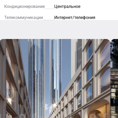
Кондиционирование
Центральное
Телекоммуникации
Интернет/телефония
Кафе
Ресторан
Уютное
кафе — это
Благодаря
идеальное
элегантному
место для
интерьеру и
легкого
внимательному