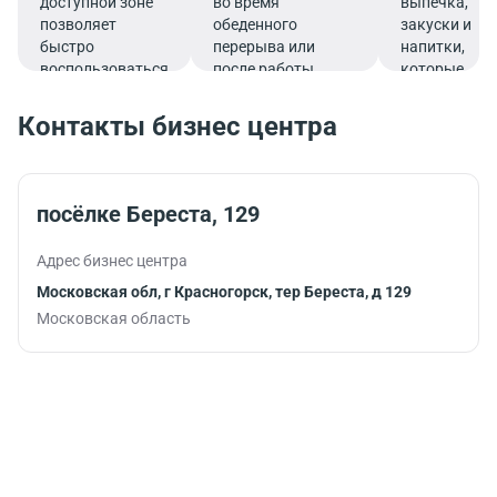
доступной зоне
во время
выпечка,
позволяет
обеденного
закуски и
быстро
перерыва или
напитки,
воспользоваться
после работы.
которые
услугами банка.
подарят
заряд
Контакты бизнес центра
бодрости и
помогут
продуктивно
продолжить
посёлке Береста, 129
работу.
Адрес бизнес центра
Московская обл, г Красногорск, тер Береста, д 129
Московская область