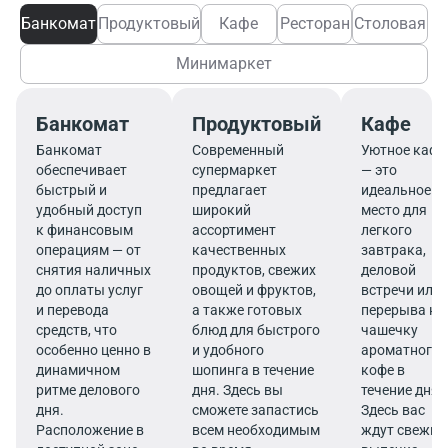
Банкомат
Продуктовый
Кафе
Ресторан
Столовая
Минимаркет
Банкомат
Продуктовый
Кафе
Банкомат
Современный
Уютное кафе
обеспечивает
супермаркет
— это
быстрый и
предлагает
идеальное
удобный доступ
широкий
место для
к финансовым
ассортимент
легкого
операциям — от
качественных
завтрака,
снятия наличных
продуктов, свежих
деловой
до оплаты услуг
овощей и фруктов,
встречи или
и перевода
а также готовых
перерыва на
средств, что
блюд для быстрого
чашечку
особенно ценно в
и удобного
ароматного
динамичном
шопинга в течение
кофе в
ритме делового
дня. Здесь вы
течение дня.
дня.
сможете запастись
Здесь вас
Расположение в
всем необходимым
ждут свежие