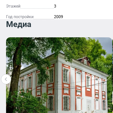
Этажей
3
Год постройки
2009
Медиа