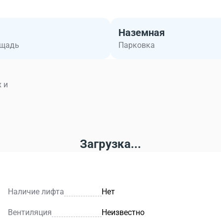
Размещение офиса или пре
обеспечивает арендатору 
Наземная
инфраструктура района и 
ощадь
Парковка
комфортные условия для р
 и
Загрузка...
Наличие лифта
Нет
Вентиляция
Неизвестно