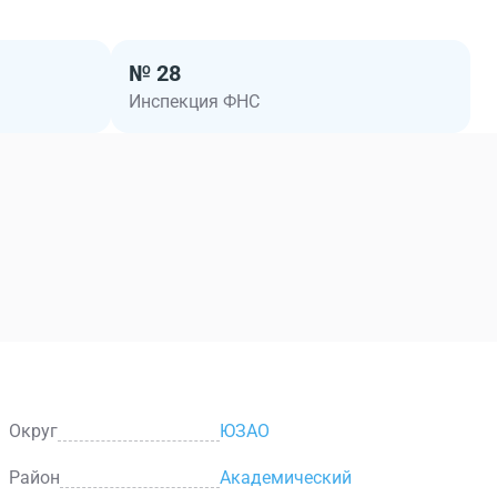
дставительства в отдельно стоящем здании
независимость, приватность и безопасность. Развитая
№ 28
наличие зеленой зоны в шаговой доступности создают
Инспекция ФНС
аботы персонала.
Округ
ЮЗАО
Район
Академический