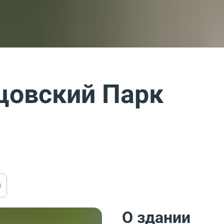
цовский Парк
ы
О здании