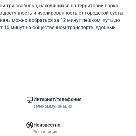
ой три особняка, находящихся на территории парка.
ю доступность и изолированность от городской суеты.
кая» можно добраться за 12 минут пешком, путь до
 10 минут на общественном транспорте. Удобный
кие пруды.
оведена капитальная реконструкция, объектам присвоен
кабинетная, что позволяет эффективно разместить
ениях выполнена качественная отделка: напольное
тка, стены оштукатурены и окрашены либо оклеены
 полным набором телекоммуникаций (интернет,
нализацией и системой оповещения.
Интернет/телефония
рожена и благоустроена, в вечернее время работает
Телекоммуникации
 осуществляется через автоматические ворота,
ная система, что исключает появление посторонних.
телей предусмотрена наземная охраняемая парковка.
Неизвестно
парк организованы две общие стоянки.
Вентиляция