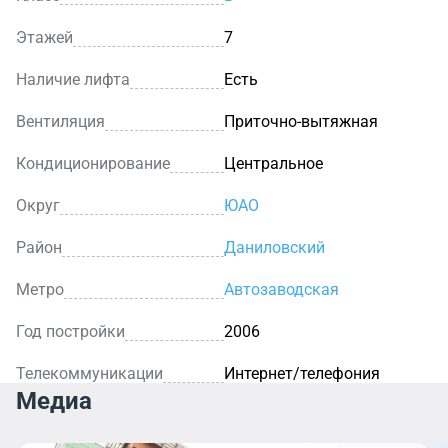
вытяжной вентиляции, центрального
кондиционирования, лифты фирмы OTIS. Контроль
Этажей
7
над состоянием строения осуществляет
Наличие лифта
Есть
профессиональная управляющая компания.
Для удобства арендаторов около здания бизнес-
Вентиляция
Приточно-вытяжная
центра «Омега Плаза» имеется охраняемая наземная
парковка, в том числе гостевая.
Кондиционирование
Центральное
Округ
ЮАО
Район
Даниловский
Метро
Автозаводская
Год постройки
2006
Телекоммуникации
Интернет/телефония
Медиа