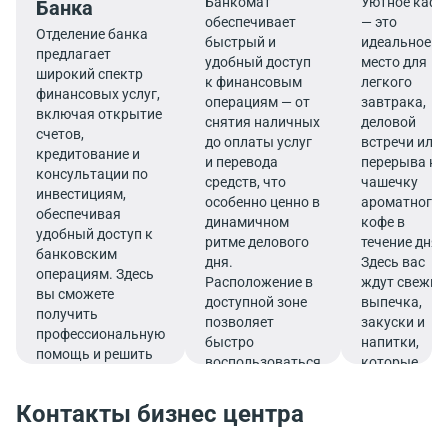
Банкомат
Уютное кафе
Банка
обеспечивает
— это
Отделение банка
быстрый и
идеальное
предлагает
удобный доступ
место для
широкий спектр
к финансовым
легкого
финансовых услуг,
операциям — от
завтрака,
включая открытие
снятия наличных
деловой
счетов,
до оплаты услуг
встречи или
кредитование и
и перевода
перерыва на
консультации по
средств, что
чашечку
инвестициям,
особенно ценно в
ароматного
обеспечивая
динамичном
кофе в
удобный доступ к
ритме делового
течение дня.
банковским
дня.
Здесь вас
операциям. Здесь
Расположение в
ждут свежие
вы сможете
доступной зоне
выпечка,
получить
позволяет
закуски и
профессиональную
быстро
напитки,
помощь и решить
воспользоваться
которые
все финансовые
услугами банка.
подарят
вопросы в
заряд
Контакты бизнес центра
комфортной
бодрости и
обстановке.
помогут