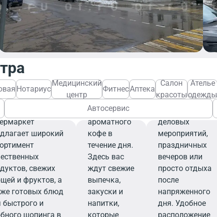
Ресторан
Уютное
кафе — это
Благодаря
идеальное
элегантному
место для
интерьеру и
легкого
внимательному
нтра
завтрака,
персоналу,
деловой
ресторан стане
Медицинский
Салон
Ателье
встречи или
вашим надежн
овая
Нотариус
Фитнес
Аптека
родуктовый
центр
красоты
одежды
перерыва на
выбором для
Автосервис
временный
чашечку
организации
пермаркет
ароматного
деловых
едлагает широкий
кофе в
мероприятий,
сортимент
течение дня.
праздничных
чественных
Здесь вас
вечеров или
дуктов, свежих
ждут свежие
просто отдыха
щей и фруктов, а
выпечка,
после
кже готовых блюд
закуски и
напряженного
 быстрого и
напитки,
дня. Удобное
бного шопинга в
которые
расположение