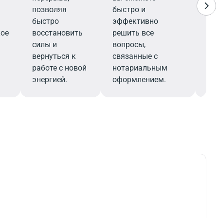
позволяя
быстро и
кв
быстро
эффективно
по
кое
восстановить
решить все
не
силы и
вопросы,
об
вернуться к
связанные с
ко
работе с новой
нотариальным
до
энергией.
оформлением.
об