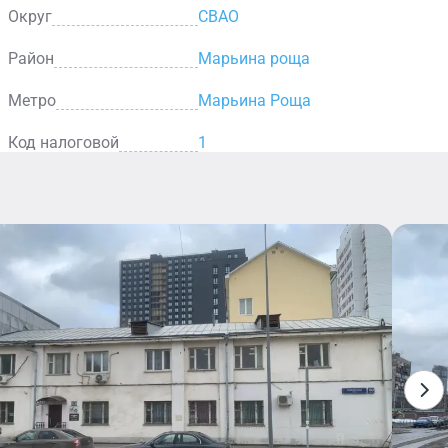
Округ
СВАО
Район
Марьина роща
Метро
Марьина Роща
Код налоговой
1
Столовая
В столовой