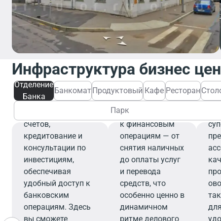
Отделение
Банка
Банкомат
Инфраструктура бизнес це
Отделение банка
предлагает
Банкомат
Отделение
широкий спектр
обеспечивает
Банкомат
Продуктовый
Кафе
Ресторан
Стол
Банка
П
финансовых услуг,
быстрый и
Парк
включая открытие
удобный доступ
Со
счетов,
к финансовым
су
кредитование и
операциям — от
пр
консультации по
снятия наличных
ас
инвестициям,
до оплаты услуг
ка
обеспечивая
и перевода
про
удобный доступ к
средств, что
ово
банковским
особенно ценно в
та
операциям. Здесь
динамичном
для
вы сможете
ритме делового
удо