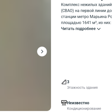
Комплекс нежилых зданий
(СВАО) на первой линии д
станции метро Марьина Ро
площадью 1641 м², из них
Октябрьская 80 строение 
Читать подробнее
80 строение 3
(1931 год по
3
Этажность здания
Неизвестно
Кондиционирование