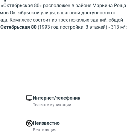
 «Октябрьская 80» расположен в районе Марьина Роща
омов Октябрьской улицы, в шаговой доступности от
ща. Комплекс состоит из трех нежилых зданий, общей
:
Октябрьская 80
(1993 год постройки, 3 этажей) - 313 м²;
1
(1932 год постройки, 2 этажей) - 566 м²;
Октябрьская
стройки, 3 этажей) - 761 м².
Интернет/телефония
Телекоммуникации
Неизвестно
Вентиляция