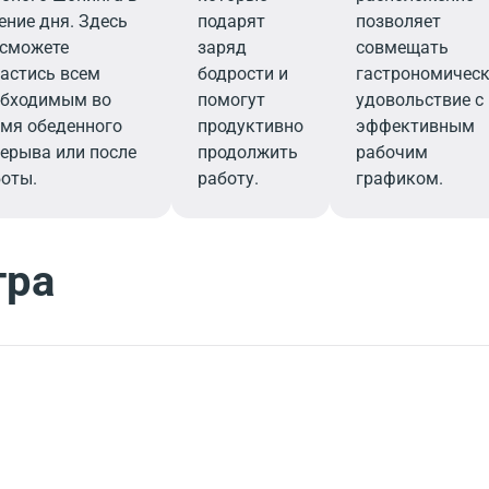
ение дня. Здесь
подарят
позволяет
 сможете
заряд
совмещать
астись всем
бодрости и
гастрономичес
обходимым во
помогут
удовольствие с
мя обеденного
продуктивно
эффективным
ерыва или после
продолжить
рабочим
оты.
работу.
графиком.
тра