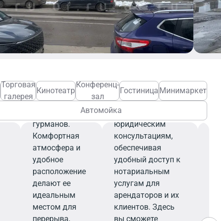
представлен
широкий
Нотариус
выбор горячих
блюд, салатов,
Нотариальная
закусок и
контора
напитков,
предлагает
т
которые
профессиональные
М
Торговая
Конференц-
ым
порадуют
услуги по
Кинотеатр
Гостиница
Минимаркет
галерея
зал
ц
даже самых
удостоверению
Автомойка
взыскательных
документов и
Ме
гурманов.
юридическим
пр
Комфортная
консультациям,
ши
атмосфера и
обеспечивая
ме
удобное
удобный доступ к
ко
расположение
нотариальным
об
делают ее
услугам для
пр
идеальным
арендаторов и их
по
местом для
клиентов. Здесь
зд
перерыва,
вы сможете
см