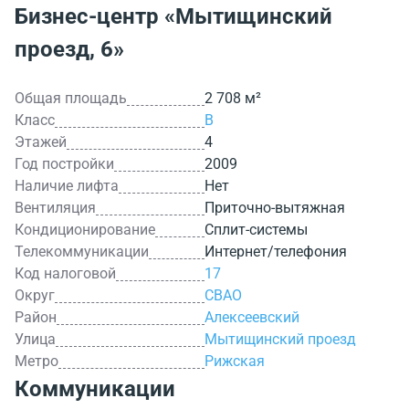
Бизнес-центр
«Мытищинский
проезд, 6»
Общая площадь
2 708 м²
Класс
B
Этажей
4
Год постройки
2009
Наличие лифта
Нет
Вентиляция
Приточно-вытяжная
Кондиционирование
Сплит-системы
Телекоммуникации
Интернет/телефония
Код налоговой
17
Округ
СВАО
Район
Алексеевский
Улица
Мытищинский проезд
Метро
Рижская
Коммуникации