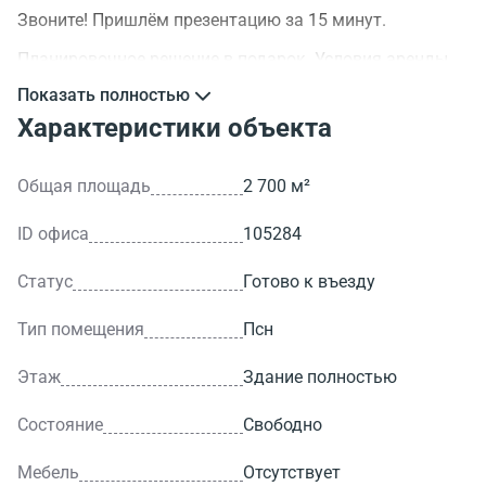
Звоните! Пришлём презентацию за 15 минут.
Планировочное решение в подарок. Условия аренды
обсуждаемы.
Показать полностью
>ID объекта - 105284.
Характеристики объекта
Общая площадь
2 700 м²
ID офиса
105284
Статус
Готово к въезду
Тип помещения
Псн
Этаж
Здание полностью
Состояние
Свободно
Мебель
Отсутствует