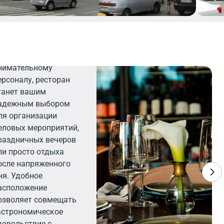
есторан
лагодаря элегантному
нтерьеру и
нимательному
ерсоналу, ресторан
танет вашим
адежным выбором
ля организации
еловых мероприятий,
раздничных вечеров
ли просто отдыха
осле напряженного
ня. Удобное
асположение
озволяет совмещать
астрономическое
довольствие с