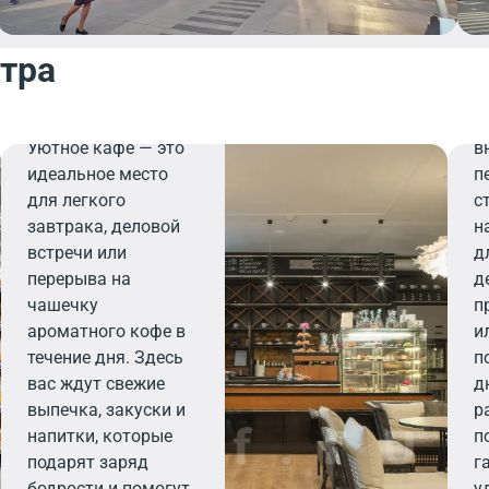
нтра
Р
Б
Кафе
и
Уютное кафе — это
в
идеальное место
п
для легкого
с
завтрака, деловой
н
встречи или
д
перерыва на
д
чашечку
п
ароматного кофе в
и
течение дня. Здесь
п
вас ждут свежие
д
выпечка, закуски и
р
напитки, которые
п
подарят заряд
г
бодрости и помогут
у