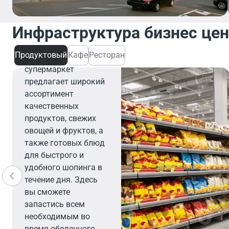
Инфраструктура бизнес це
Продуктовый
Продуктовый
Кафе
Ресторан
Современный
супермаркет
предлагает широкий
ассортимент
качественных
продуктов, свежих
овощей и фруктов, а
также готовых блюд
для быстрого и
удобного шопинга в
течение дня. Здесь
вы сможете
запастись всем
необходимым во
время обеденного