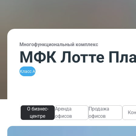
Многофункциональный комплекс
МФК Лотте Пла
Класс A
О бизнес-
Аренда
Продажа
Ко
центре
офисов
офисов