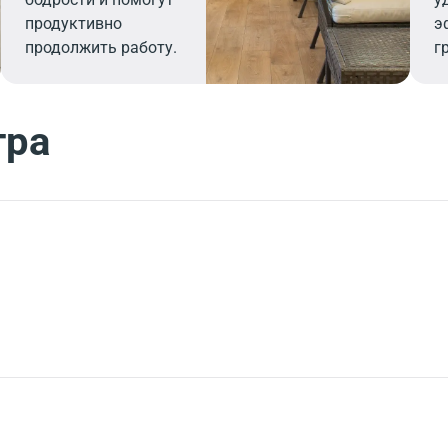
продуктивно
э
продолжить работу.
г
тра