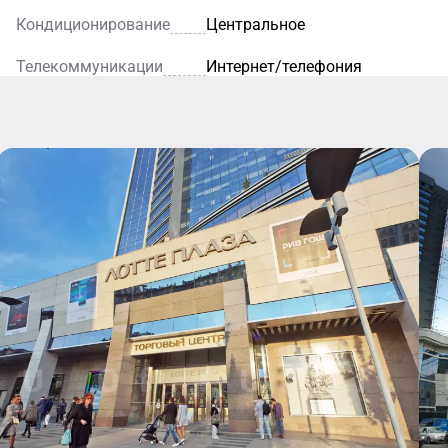
Охранные услуги представ
Кондиционирование
Центральное
вежливым персоналом, по
Арендаторы могут быть ув
Телекоммуникации
Интернет/телефония
Проложены оптоволоконны
«Комстар», «Совинтел».
Бизнес-центр «Лотте Плаз
воспользоваться следующи
площадей, складских терм
клиентов. Площадь разноо
переговорными комнатами
синхронный перевод, запис
Сотрудничество с МФК «Ло
бизнесменов, готовых раб