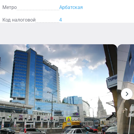
лены в полном объеме: охрана территории, ресепшн с
Метро
Арбатская
 всему периметру установлены видеокамеры.
ерены в сохранности своего имущества.
Код налоговой
4
е линии, работают провайдеры интернета –
а» предлагает своим потенциальным клиентам
ми услугами: аренда офисных блоков, торговых
иналов. Все офисы и помещения готовы принять своих
бразная. Можно воспользоваться конференц-залами,
, услугами сопровождения (кофейные паузы,
ь событий).
тте Плаза» – прекрасная возможность для
отать в комфортных условиях в самом центре Москвы.