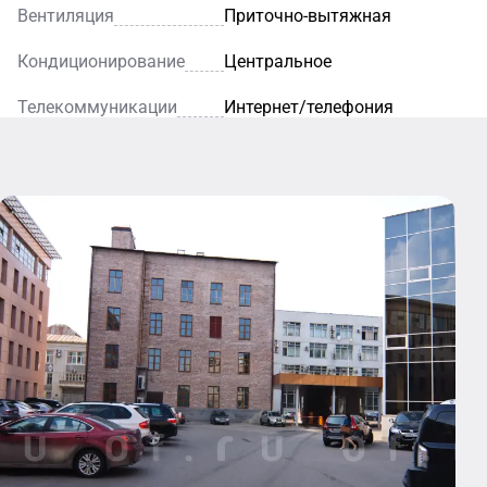
Вентиляция
Приточно-вытяжная
Кондиционирование
Центральное
Телекоммуникации
Интернет/телефония
Кафе
Ресторан
Уютное
кафе — это
Благодаря
идеальное
элегантному
место для
интерьеру и