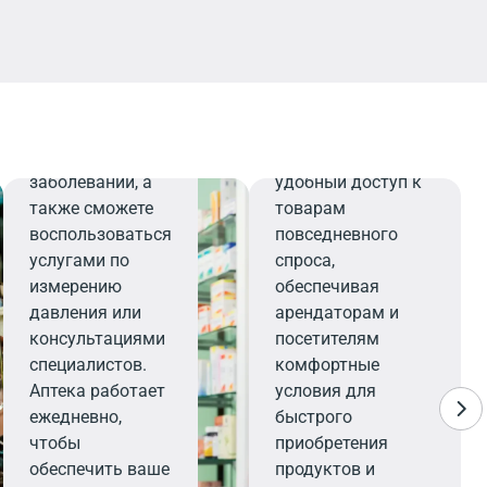
Здесь вы
найдете все
необходимое для
Минимаркет
поддержания
здоровья и
Минимаркет
профилактики
предлагает
заболеваний, а
удобный доступ к
также сможете
товарам
воспользоваться
повседневного
услугами по
спроса,
измерению
обеспечивая
давления или
арендаторам и
консультациями
посетителям
специалистов.
комфортные
Аптека работает
условия для
ежедневно,
быстрого
чтобы
приобретения
обеспечить ваше
продуктов и