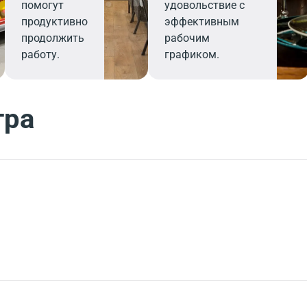
помогут
удовольствие с
продуктивно
эффективным
продолжить
рабочим
работу.
графиком.
тра