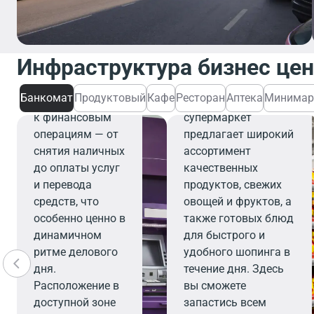
Банкомат
Банкомат
Инфраструктура бизнес це
обеспечивает
Продуктовый
быстрый и
Банкомат
Продуктовый
Кафе
Ресторан
Аптека
Минимар
удобный доступ
Современный
к финансовым
супермаркет
операциям — от
предлагает широкий
снятия наличных
ассортимент
до оплаты услуг
качественных
и перевода
продуктов, свежих
средств, что
овощей и фруктов, а
особенно ценно в
также готовых блюд
динамичном
для быстрого и
ритме делового
удобного шопинга в
дня.
течение дня. Здесь
Расположение в
вы сможете
доступной зоне
запастись всем