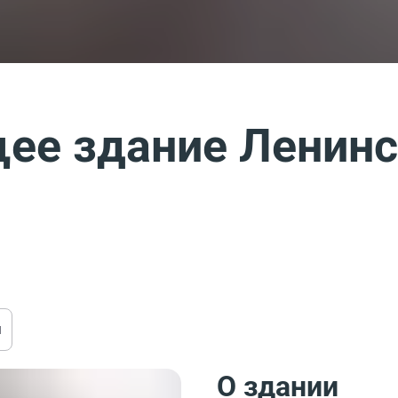
ее здание Ленинс
ы
О здании