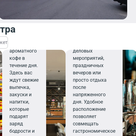
легкого
внимательному
завтрака,
персоналу,
деловой
ресторан станет
нтра
встречи или
вашим надежным
перерыва на
выбором для
кет
чашечку
организации
ароматного
деловых
кофе в
мероприятий,
течение дня.
праздничных
Здесь вас
вечеров или
ждут свежие
просто отдыха
выпечка,
после
закуски и
напряженного
напитки,
дня. Удобное
которые
расположение
подарят
позволяет
заряд
совмещать
бодрости и
гастрономическое