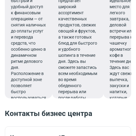
быстрый и
предлагает
идеальное
удобный доступ
широкий
место для
к финансовым
ассортимент
легкого
операциям — от
качественных
завтрака,
снятия наличных
продуктов, свежих
деловой
до оплаты услуг
овощей и фруктов,
встречи или
и перевода
а также готовых
перерыва на
средств, что
блюд для быстрого
чашечку
особенно ценно в
и удобного
ароматного
динамичном
шопинга в течение
кофе в
ритме делового
дня. Здесь вы
течение дня.
дня.
сможете запастись
Здесь вас
Расположение в
всем необходимым
ждут свежие
доступной зоне
во время
выпечка,
позволяет
обеденного
закуски и
быстро
перерыва или
напитки,
воспользоваться
после работы.
которые
услугами банка.
подарят
заряд
Контакты бизнес центра
бодрости и
помогут
продуктивно
продолжить