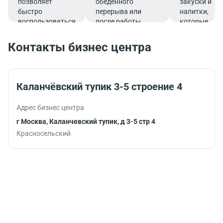
позволяет
обеденного
закуски и
быстро
перерыва или
напитки,
воспользоваться
после работы.
которые
услугами банка.
подарят
заряд
Контакты бизнес центра
бодрости и
помогут
продуктивно
продолжить
Каланчёвский тупик 3-5 строение 4
работу.
Адрес бизнес центра
г Москва, Каланчевский тупик, д 3-5 стр 4
Красносельский