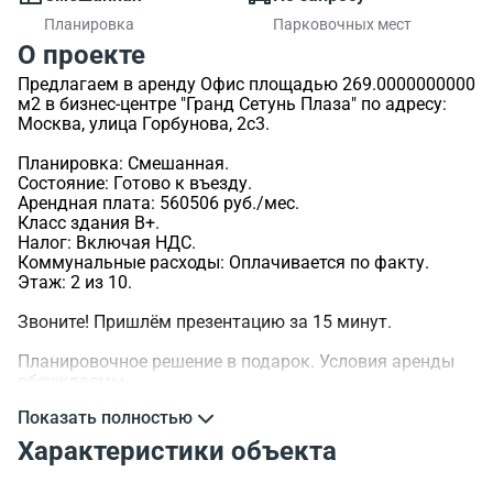
Планировка
Парковочных мест
О проекте
Предлагаем в аренду Офис площадью 269.0000000000
м2 в бизнес-центре "Гранд Сетунь Плаза" по адресу:
Москва, улица Горбунова, 2с3.
Планировка: Смешанная.
Состояние: Готово к въезду.
Арендная плата: 560506 руб./мес.
Класс здания B+.
Налог: Включая НДС.
Коммунальные расходы: Оплачивается по факту.
Этаж: 2 из 10.
Звоните! Пришлём презентацию за 15 минут.
Планировочное решение в подарок. Условия аренды
обсуждаемы.
Показать полностью
>ID объекта - 3949.
Характеристики объекта