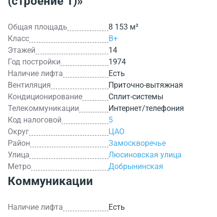
(строение 1)»
Общая площадь
8 153 м²
Класс
B+
Этажей
14
Год постройки
1974
Наличие лифта
Есть
Вентиляция
Приточно-вытяжная
Кондиционирование
Сплит-системы
Телекоммуникации
Интернет/телефония
Код налоговой
5
Округ
ЦАО
Район
Замоскворечье
Улица
Люсиновская улица
Метро
Добрынинская
Коммуникации
Наличие лифта
Есть