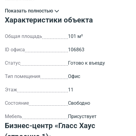
обсуждаемы.
Показать полностью
>ID объекта - 106863.
Характеристики объекта
Общая площадь
101 м²
ID офиса
106863
Статус
Готово к въезду
Тип помещения
Офис
Этаж
11
Состояние
Свободно
Мебель
Присуствует
Бизнес-центр
«Гласс Хаус