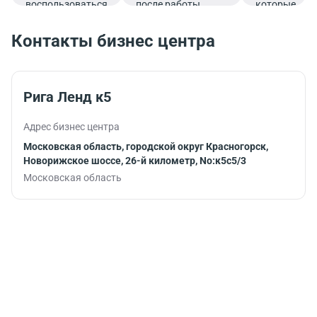
воспользоваться
после работы.
которые
услугами банка.
подарят
заряд
Контакты бизнес центра
бодрости и
помогут
продуктивно
продолжить
Рига Ленд к5
работу.
Адрес бизнес центра
Московская область, городской округ Красногорск,
Новорижское шоссе, 26-й километр, No:к5с5/3
Московская область