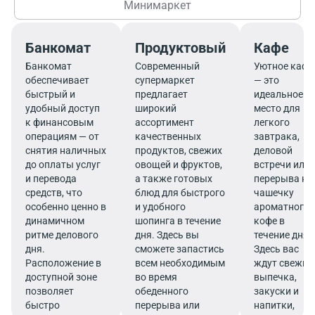
Минимаркет
Банкомат
Продуктовый
Кафе
Банкомат
Современный
Уютное кафе
обеспечивает
супермаркет
— это
быстрый и
предлагает
идеальное
удобный доступ
широкий
место для
к финансовым
ассортимент
легкого
операциям — от
качественных
завтрака,
снятия наличных
продуктов, свежих
деловой
до оплаты услуг
овощей и фруктов,
встречи или
и перевода
а также готовых
перерыва на
средств, что
блюд для быстрого
чашечку
особенно ценно в
и удобного
ароматного
динамичном
шопинга в течение
кофе в
ритме делового
дня. Здесь вы
течение дня.
дня.
сможете запастись
Здесь вас
Расположение в
всем необходимым
ждут свежие
доступной зоне
во время
выпечка,
позволяет
обеденного
закуски и
быстро
перерыва или
напитки,