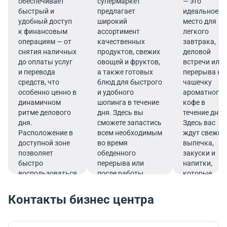
обеспечивает
супермаркет
— это
быстрый и
предлагает
идеальное
удобный доступ
широкий
место для
к финансовым
ассортимент
легкого
операциям — от
качественных
завтрака,
снятия наличных
продуктов, свежих
деловой
до оплаты услуг
овощей и фруктов,
встречи или
и перевода
а также готовых
перерыва на
средств, что
блюд для быстрого
чашечку
особенно ценно в
и удобного
ароматного
динамичном
шопинга в течение
кофе в
ритме делового
дня. Здесь вы
течение дня.
дня.
сможете запастись
Здесь вас
Расположение в
всем необходимым
ждут свежие
доступной зоне
во время
выпечка,
позволяет
обеденного
закуски и
быстро
перерыва или
напитки,
воспользоваться
после работы.
которые
услугами банка.
подарят
заряд
Контакты бизнес центра
бодрости и
помогут
продуктивно