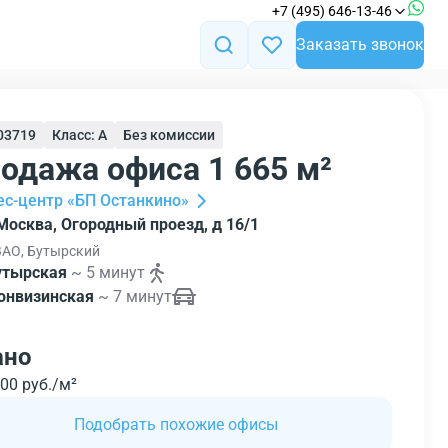
+7 (495) 646-13-46
Заказать звонок
103719
Класс: A
Без комиссии
одажа офиса 1 665 м²
ес-центр «БП Останкино»
 Москва, Огородный проезд, д 16/1
АО, Бутырский
утырская
~ 5 минут
онвизинская
~ 7 минут
ано
00 руб./м²
Подобрать похожие офисы