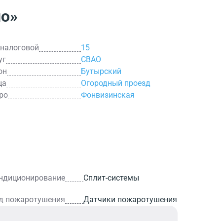
но»
 налоговой
15
уг
СВАО
он
Бутырский
ца
Огородный проезд
ро
Фонвизинская
ндиционирование
Сплит-системы
д пожаротушения
Датчики пожаротушения