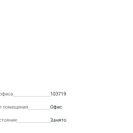
 офиса
103719
п помещения
Офис
стояние
Занято