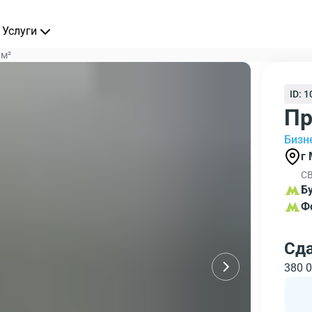
Услуги
 м²
ID: 
Пр
Бизн
г
СВ
Б
Ф
Сд
380 0