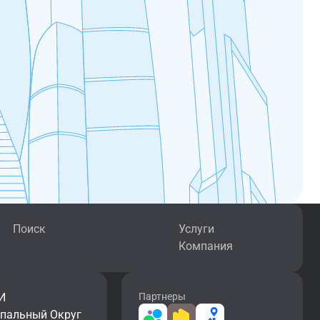
Поиск
Услуги
Компания
И
Партнеры
ипальный Округ