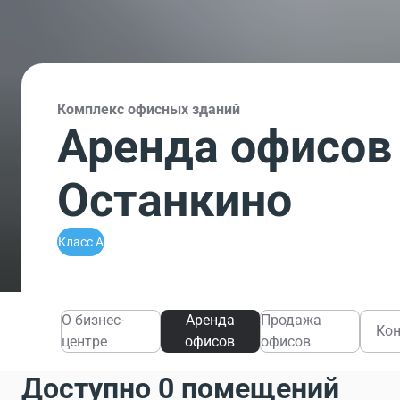
Комплекс офисных зданий
Аренда офисов 
Останкино
Класс A
О бизнес-
Аренда
Продажа
Ко
центре
офисов
офисов
Доступно 0 помещений