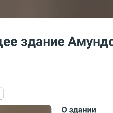
ее здание Амундс
ы
О здании