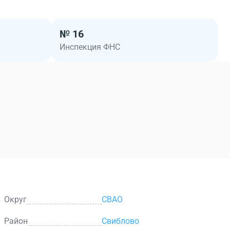
№ 16
Инспекция ФНС
Округ
СВАО
Район
Свиблово