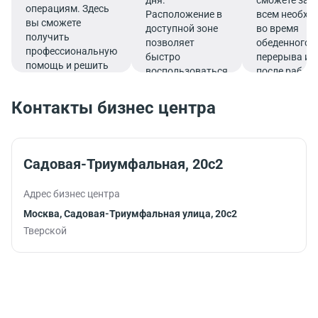
операциям. Здесь
Расположение в
всем необх
вы сможете
доступной зоне
во время
получить
позволяет
обеденного
профессиональную
быстро
перерыва ил
помощь и решить
воспользоваться
после работ
все финансовые
услугами банка.
вопросы в
Контакты бизнес центра
комфортной
обстановке.
Садовая-Триумфальная, 20с2
Адрес бизнес центра
Москва, Садовая-Триумфальная улица, 20с2
Тверской