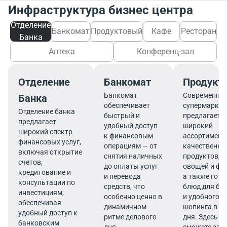
Инфраструктура бизнес центра
Отделение
Банкомат
Продуктовый
Кафе
Ресторан
Банка
Аптека
Конференц-зал
Отделение
Банкомат
Продукт
Банкомат
Современны
Банка
обеспечивает
супермаркет
Отделение банка
быстрый и
предлагает
предлагает
удобный доступ
широкий
широкий спектр
к финансовым
ассортимент
финансовых услуг,
операциям — от
качественны
включая открытие
снятия наличных
продуктов, 
счетов,
до оплаты услуг
овощей и фр
кредитование и
и перевода
а также гот
консультации по
средств, что
блюд для бы
инвестициям,
особенно ценно в
и удобного
обеспечивая
динамичном
шопинга в те
удобный доступ к
ритме делового
дня. Здесь в
банковским
дня.
сможете зап