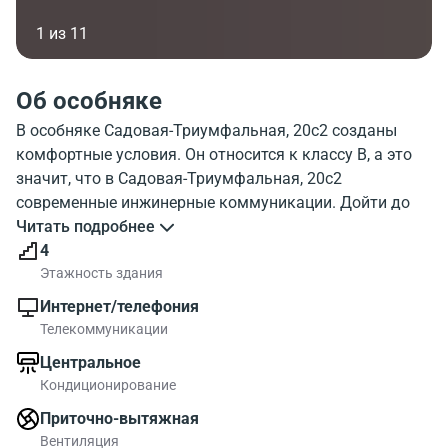
1 из 11
Об особняке
В особняке Садовая-Триумфальная, 20с2 созданы
комфортные условия. Он относится к классу B, а это
значит, что в Садовая-Триумфальная, 20с2
современные инжинерные коммуникации. Дойти до
здания от метро Маяковская можно достаточно
Читать подробнее
быстро. На фото, показано как выглядит особняк
4
Sadovaya-Triumfal'naya 20b2. С какими зданиями
Этажность здания
расположен рядом особняк Садовая-Триумфальная,
Интернет/телефония
20с2 можно посмотрев на карте. Садовая-
Телекоммуникации
Триумфальная, 20с2 обладает хорошей
Центральное
инфраструктурой. Посмотрите где находится особняк
Кондиционирование
на карте, и объекты района рядом.
Общая площадь 1073 квадратных метров. Офисные
Приточно-вытяжная
блоки в БЦ предлагаются до 173.00 м2. В особняке
Вентиляция