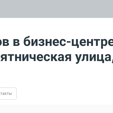
в в бизнес-центр
тническая улица,
нтакты