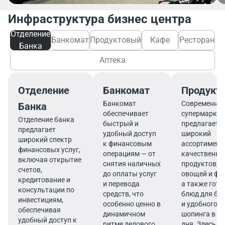
Инфраструктура бизнес центра
Отделение
Банкомат
Продуктовый
Кафе
Ресторан
Банка
Аптека
Отделение
Банкомат
Продукт
Банкомат
Современны
Банка
обеспечивает
супермаркет
Отделение банка
быстрый и
предлагает
предлагает
удобный доступ
широкий
широкий спектр
к финансовым
ассортимент
финансовых услуг,
операциям — от
качественны
включая открытие
снятия наличных
продуктов, 
счетов,
до оплаты услуг
овощей и фр
кредитование и
и перевода
а также гот
консультации по
средств, что
блюд для бы
инвестициям,
особенно ценно в
и удобного
обеспечивая
динамичном
шопинга в те
удобный доступ к
ритме делового
дня. Здесь в