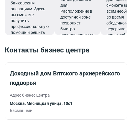
банковским
дня.
сможете зап
операциям. Здесь
Расположение в
всем необх
вы сможете
доступной зоне
во время
получить
позволяет
обеденного
профессиональную
быстро
перерыва ил
помощь и решить
воспользоваться
после работ
все финансовые
услугами банка.
вопросы в
Контакты бизнес центра
комфортной
обстановке.
Доходный дом Вятского архиерейского
подворья
Адрес бизнес центра
Москва, Мясницкая улица, 10с1
Басманный