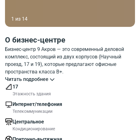
1 из 14
О бизнес-центре
Бизнес-центр 9 Акров — это современный деловой
комплекс, состоящий из двух корпусов (Научный
проезд, 17 и 19), которые предлагают офисные
пространства класса В+.
Читать подробнее
Комплекс расположен в престижном Юго-Западном
17
административном округе Москвы, в 10-12 минутах
Этажность здания
ходьбы от станции метро «Калужская». Удобный
Интернет/телефония
выезд на Профсоюзную улицу и Севастопольский
Телекоммуникации
проспект обеспечивает быстрый доступ к ТТК (7,5 км)
Центральное
и МКАД (7 км). Соседство с офисами крупных
Кондиционирование
компаний и близость Битцевского лесопарка создают
благоприятную деловую и экологическую среду.
Приточно-вытяжная