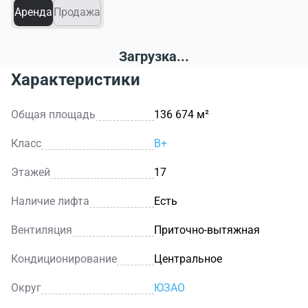
паркинг.
Аренда
Продажа
Внутренняя инфраструктура включает столовую,
оборудованные мини-кухни, конференц-зал,
Загрузка...
банкоматы и терминалы оплаты. В пешей доступности
Характеристики
находятся магазины, аптеки и крупный торговый
центр у метро.
Общая площадь
136 674 м²
Класс
B+
Этажей
17
Наличие лифта
Есть
Вентиляция
Приточно-вытяжная
Кондиционирование
Центральное
Округ
ЮЗАО