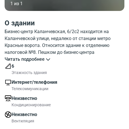
1 из 1
О здании
Бизнес-центр Каланчевская, 6/2с2 находится на
Каланчевской улице, недалеко от станции метро
Красные ворота. Относится здание к отделению
налоговой №8. Пешком до бизнес-центра
Каланчевская, 6/2с2 можно добраться
Читать подробнее
приблизительно за 5 минут от метро. Объект
6
Каланчевская, 6/2с2 , этажей 4, паркинг. На
Этажность здания
изображении хорошо виден внешний облик строения.
Интернет/телефония
Окружение бизнес-центра Kalanchevskaya 6/2b2
Телекоммуникации
хорошо можно увидеть на карте. В районе БЦ есть
Неизвестно
много объектов инфраструктуры
Кондиционирование
В бизнес-центре Каланчевская, 6/2с2 на Каланчевской
Неизвестно
улице можно найти помещения для комфортной
Вентиляция
работы.